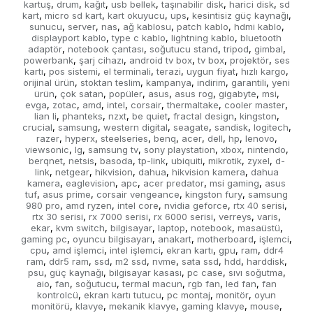
kartuş
drum
kağıt
usb bellek
taşınabilir disk
harici disk
sd
,
,
,
,
,
,
kart
micro sd kart
kart okuyucu
ups
kesintisiz güç kaynağı
,
,
,
,
,
sunucu
server
nas
ağ kablosu
patch kablo
hdmi kablo
,
,
,
,
,
,
displayport kablo
type c kablo
lightning kablo
bluetooth
,
,
,
adaptör
notebook çantası
soğutucu stand
tripod
gimbal
,
,
,
,
,
powerbank
şarj cihazı
android tv box
tv box
projektör
ses
,
,
,
,
,
kartı
pos sistemi
el terminali
terazi
uygun fiyat
hızlı kargo
,
,
,
,
,
,
orijinal ürün
stoktan teslim
kampanya
indirim
garantili
yeni
,
,
,
,
,
ürün
çok satan
popüler
asus
asus rog
gigabyte
msi
,
,
,
,
,
,
,
evga
zotac
amd
intel
corsair
thermaltake
cooler master
,
,
,
,
,
,
,
lian li
phanteks
nzxt
be quiet
fractal design
kingston
,
,
,
,
,
,
crucial
samsung
western digital
seagate
sandisk
logitech
,
,
,
,
,
,
razer
hyperx
steelseries
benq
acer
dell
hp
lenovo
,
,
,
,
,
,
,
,
viewsonic
lg
samsung tv
sony playstation
xbox
nintendo
,
,
,
,
,
,
berqnet
netsis
basoda
tp-link
ubiquiti
mikrotik
zyxel
d-
,
,
,
,
,
,
,
link
netgear
hikvision
dahua
hikvision kamera
dahua
,
,
,
,
,
kamera
eaglevision
apc
acer predator
msi gaming
asus
,
,
,
,
,
tuf
asus prime
corsair vengeance
kingston fury
samsung
,
,
,
,
980 pro
amd ryzen
intel core
nvidia geforce
rtx 40 serisi
,
,
,
,
,
rtx 30 serisi
rx 7000 serisi
rx 6000 serisi
verreys
varis
,
,
,
,
,
ekar
kvm switch
bilgisayar
laptop
notebook
masaüstü
,
,
,
,
,
,
gaming pc
oyuncu bilgisayarı
anakart
motherboard
işlemci
,
,
,
,
,
cpu
amd işlemci
intel işlemci
ekran kartı
gpu
ram
ddr4
,
,
,
,
,
,
ram
ddr5 ram
ssd
m2 ssd
nvme
sata ssd
hdd
harddisk
,
,
,
,
,
,
,
,
psu
güç kaynağı
bilgisayar kasası
pc case
sıvı soğutma
,
,
,
,
,
aio
fan
soğutucu
termal macun
rgb fan
led fan
fan
,
,
,
,
,
,
kontrolcü
ekran kartı tutucu
pc montaj
monitör
oyun
,
,
,
,
monitörü
klavye
mekanik klavye
gaming klavye
mouse
,
,
,
,
,