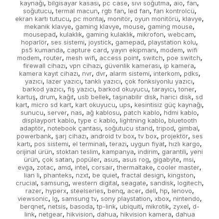
kaynağı
bilgisayar kasası
pc case
sıvı soğutma
aio
fan
,
,
,
,
,
,
soğutucu
termal macun
rgb fan
led fan
fan kontrolcü
,
,
,
,
,
ekran kartı tutucu
pc montaj
monitör
oyun monitörü
klavye
,
,
,
,
,
mekanik klavye
gaming klavye
mouse
gaming mouse
,
,
,
,
mousepad
kulaklık
gaming kulaklık
mikrofon
webcam
,
,
,
,
,
hoparlör
ses sistemi
joystick
gamepad
playstation kolu
,
,
,
,
,
ps5 kumanda
capture card
yayın ekipmanı
modem
wifi
,
,
,
,
modem
router
mesh wifi
access point
switch
poe switch
,
,
,
,
,
,
firewall cihazı
vpn cihazı
güvenlik kamerası
ip kamera
,
,
,
,
kamera kayıt cihazı
nvr
dvr
alarm sistemi
interkom
pdks
,
,
,
,
,
,
yazıcı
lazer yazıcı
tanklı yazıcı
çok fonksiyonlu yazıcı
,
,
,
,
barkod yazıcı
fiş yazıcı
barkod okuyucu
tarayıcı
toner
,
,
,
,
,
kartuş
drum
kağıt
usb bellek
taşınabilir disk
harici disk
sd
,
,
,
,
,
,
kart
micro sd kart
kart okuyucu
ups
kesintisiz güç kaynağı
,
,
,
,
,
sunucu
server
nas
ağ kablosu
patch kablo
hdmi kablo
,
,
,
,
,
,
displayport kablo
type c kablo
lightning kablo
bluetooth
,
,
,
adaptör
notebook çantası
soğutucu stand
tripod
gimbal
,
,
,
,
,
powerbank
şarj cihazı
android tv box
tv box
projektör
ses
,
,
,
,
,
kartı
pos sistemi
el terminali
terazi
uygun fiyat
hızlı kargo
,
,
,
,
,
,
orijinal ürün
stoktan teslim
kampanya
indirim
garantili
yeni
,
,
,
,
,
ürün
çok satan
popüler
asus
asus rog
gigabyte
msi
,
,
,
,
,
,
,
evga
zotac
amd
intel
corsair
thermaltake
cooler master
,
,
,
,
,
,
,
lian li
phanteks
nzxt
be quiet
fractal design
kingston
,
,
,
,
,
,
crucial
samsung
western digital
seagate
sandisk
logitech
,
,
,
,
,
,
razer
hyperx
steelseries
benq
acer
dell
hp
lenovo
,
,
,
,
,
,
,
,
viewsonic
lg
samsung tv
sony playstation
xbox
nintendo
,
,
,
,
,
,
berqnet
netsis
basoda
tp-link
ubiquiti
mikrotik
zyxel
d-
,
,
,
,
,
,
,
link
netgear
hikvision
dahua
hikvision kamera
dahua
,
,
,
,
,