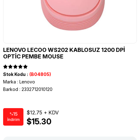
LENOVO LECOO WS202 KABLOSUZ 1200 DPİ
OPTİC PEMBE MOUSE
Stok Kodu
(B04805)
Marka
:
Lenovo
Barkod
:
2332712010120
$12.75
15
%
$15.30
İndirim