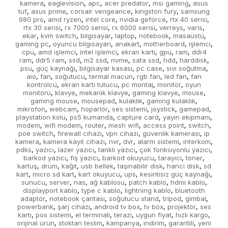
kamera
eaglevision
apc
acer predator
msi gaming
asus
,
,
,
,
,
tuf
asus prime
corsair vengeance
kingston fury
samsung
,
,
,
,
980 pro
amd ryzen
intel core
nvidia geforce
rtx 40 serisi
,
,
,
,
,
rtx 30 serisi
rx 7000 serisi
rx 6000 serisi
verreys
varis
,
,
,
,
,
ekar
kvm switch
bilgisayar
laptop
notebook
masaüstü
,
,
,
,
,
,
gaming pc
oyuncu bilgisayarı
anakart
motherboard
işlemci
,
,
,
,
,
cpu
amd işlemci
intel işlemci
ekran kartı
gpu
ram
ddr4
,
,
,
,
,
,
ram
ddr5 ram
ssd
m2 ssd
nvme
sata ssd
hdd
harddisk
,
,
,
,
,
,
,
,
psu
güç kaynağı
bilgisayar kasası
pc case
sıvı soğutma
,
,
,
,
,
aio
fan
soğutucu
termal macun
rgb fan
led fan
fan
,
,
,
,
,
,
kontrolcü
ekran kartı tutucu
pc montaj
monitör
oyun
,
,
,
,
monitörü
klavye
mekanik klavye
gaming klavye
mouse
,
,
,
,
,
gaming mouse
mousepad
kulaklık
gaming kulaklık
,
,
,
,
mikrofon
webcam
hoparlör
ses sistemi
joystick
gamepad
,
,
,
,
,
,
playstation kolu
ps5 kumanda
capture card
yayın ekipmanı
,
,
,
,
modem
wifi modem
router
mesh wifi
access point
switch
,
,
,
,
,
,
poe switch
firewall cihazı
vpn cihazı
güvenlik kamerası
ip
,
,
,
,
kamera
kamera kayıt cihazı
nvr
dvr
alarm sistemi
interkom
,
,
,
,
,
,
pdks
yazıcı
lazer yazıcı
tanklı yazıcı
çok fonksiyonlu yazıcı
,
,
,
,
,
barkod yazıcı
fiş yazıcı
barkod okuyucu
tarayıcı
toner
,
,
,
,
,
kartuş
drum
kağıt
usb bellek
taşınabilir disk
harici disk
sd
,
,
,
,
,
,
kart
micro sd kart
kart okuyucu
ups
kesintisiz güç kaynağı
,
,
,
,
,
sunucu
server
nas
ağ kablosu
patch kablo
hdmi kablo
,
,
,
,
,
,
displayport kablo
type c kablo
lightning kablo
bluetooth
,
,
,
adaptör
notebook çantası
soğutucu stand
tripod
gimbal
,
,
,
,
,
powerbank
şarj cihazı
android tv box
tv box
projektör
ses
,
,
,
,
,
kartı
pos sistemi
el terminali
terazi
uygun fiyat
hızlı kargo
,
,
,
,
,
,
orijinal ürün
stoktan teslim
kampanya
indirim
garantili
yeni
,
,
,
,
,