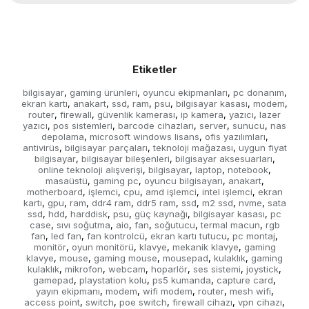
Etiketler
bilgisayar
gaming ürünleri
oyuncu ekipmanları
pc donanım
,
,
,
,
ekran kartı
anakart
ssd
ram
psu
bilgisayar kasası
modem
,
,
,
,
,
,
,
router
firewall
güvenlik kamerası
ip kamera
yazıcı
lazer
,
,
,
,
,
yazıcı
pos sistemleri
barcode cihazları
server
sunucu
nas
,
,
,
,
,
depolama
microsoft windows lisans
ofis yazılımları
,
,
,
antivirüs
bilgisayar parçaları
teknoloji mağazası
uygun fiyat
,
,
,
bilgisayar
bilgisayar bileşenleri
bilgisayar aksesuarları
,
,
,
online teknoloji alışverişi
bilgisayar
laptop
notebook
,
,
,
,
masaüstü
gaming pc
oyuncu bilgisayarı
anakart
,
,
,
,
motherboard
işlemci
cpu
amd işlemci
intel işlemci
ekran
,
,
,
,
,
kartı
gpu
ram
ddr4 ram
ddr5 ram
ssd
m2 ssd
nvme
sata
,
,
,
,
,
,
,
,
ssd
hdd
harddisk
psu
güç kaynağı
bilgisayar kasası
pc
,
,
,
,
,
,
case
sıvı soğutma
aio
fan
soğutucu
termal macun
rgb
,
,
,
,
,
,
fan
led fan
fan kontrolcü
ekran kartı tutucu
pc montaj
,
,
,
,
,
monitör
oyun monitörü
klavye
mekanik klavye
gaming
,
,
,
,
klavye
mouse
gaming mouse
mousepad
kulaklık
gaming
,
,
,
,
,
kulaklık
mikrofon
webcam
hoparlör
ses sistemi
joystick
,
,
,
,
,
,
gamepad
playstation kolu
ps5 kumanda
capture card
,
,
,
,
yayın ekipmanı
modem
wifi modem
router
mesh wifi
,
,
,
,
,
access point
switch
poe switch
firewall cihazı
vpn cihazı
,
,
,
,
,