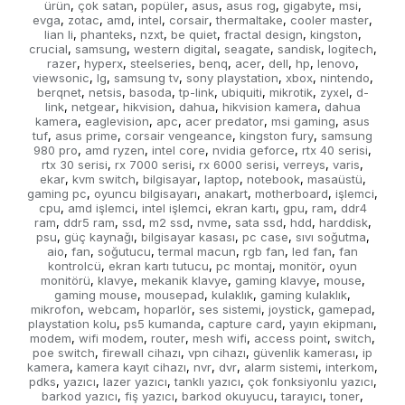
ürün
çok satan
popüler
asus
asus rog
gigabyte
msi
,
,
,
,
,
,
,
evga
zotac
amd
intel
corsair
thermaltake
cooler master
,
,
,
,
,
,
,
lian li
phanteks
nzxt
be quiet
fractal design
kingston
,
,
,
,
,
,
crucial
samsung
western digital
seagate
sandisk
logitech
,
,
,
,
,
,
razer
hyperx
steelseries
benq
acer
dell
hp
lenovo
,
,
,
,
,
,
,
,
viewsonic
lg
samsung tv
sony playstation
xbox
nintendo
,
,
,
,
,
,
berqnet
netsis
basoda
tp-link
ubiquiti
mikrotik
zyxel
d-
,
,
,
,
,
,
,
link
netgear
hikvision
dahua
hikvision kamera
dahua
,
,
,
,
,
kamera
eaglevision
apc
acer predator
msi gaming
asus
,
,
,
,
,
tuf
asus prime
corsair vengeance
kingston fury
samsung
,
,
,
,
980 pro
amd ryzen
intel core
nvidia geforce
rtx 40 serisi
,
,
,
,
,
rtx 30 serisi
rx 7000 serisi
rx 6000 serisi
verreys
varis
,
,
,
,
,
ekar
kvm switch
bilgisayar
laptop
notebook
masaüstü
,
,
,
,
,
,
gaming pc
oyuncu bilgisayarı
anakart
motherboard
işlemci
,
,
,
,
,
cpu
amd işlemci
intel işlemci
ekran kartı
gpu
ram
ddr4
,
,
,
,
,
,
ram
ddr5 ram
ssd
m2 ssd
nvme
sata ssd
hdd
harddisk
,
,
,
,
,
,
,
,
psu
güç kaynağı
bilgisayar kasası
pc case
sıvı soğutma
,
,
,
,
,
aio
fan
soğutucu
termal macun
rgb fan
led fan
fan
,
,
,
,
,
,
kontrolcü
ekran kartı tutucu
pc montaj
monitör
oyun
,
,
,
,
monitörü
klavye
mekanik klavye
gaming klavye
mouse
,
,
,
,
,
gaming mouse
mousepad
kulaklık
gaming kulaklık
,
,
,
,
mikrofon
webcam
hoparlör
ses sistemi
joystick
gamepad
,
,
,
,
,
,
playstation kolu
ps5 kumanda
capture card
yayın ekipmanı
,
,
,
,
modem
wifi modem
router
mesh wifi
access point
switch
,
,
,
,
,
,
poe switch
firewall cihazı
vpn cihazı
güvenlik kamerası
ip
,
,
,
,
kamera
kamera kayıt cihazı
nvr
dvr
alarm sistemi
interkom
,
,
,
,
,
,
pdks
yazıcı
lazer yazıcı
tanklı yazıcı
çok fonksiyonlu yazıcı
,
,
,
,
,
barkod yazıcı
fiş yazıcı
barkod okuyucu
tarayıcı
toner
,
,
,
,
,