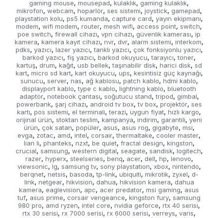
gaming mouse
mousepad
kulaklık
gaming kulaklık
,
,
,
,
mikrofon
webcam
hoparlör
ses sistemi
joystick
gamepad
,
,
,
,
,
,
playstation kolu
ps5 kumanda
capture card
yayın ekipmanı
,
,
,
,
modem
wifi modem
router
mesh wifi
access point
switch
,
,
,
,
,
,
poe switch
firewall cihazı
vpn cihazı
güvenlik kamerası
ip
,
,
,
,
kamera
kamera kayıt cihazı
nvr
dvr
alarm sistemi
interkom
,
,
,
,
,
,
pdks
yazıcı
lazer yazıcı
tanklı yazıcı
çok fonksiyonlu yazıcı
,
,
,
,
,
barkod yazıcı
fiş yazıcı
barkod okuyucu
tarayıcı
toner
,
,
,
,
,
kartuş
drum
kağıt
usb bellek
taşınabilir disk
harici disk
sd
,
,
,
,
,
,
kart
micro sd kart
kart okuyucu
ups
kesintisiz güç kaynağı
,
,
,
,
,
sunucu
server
nas
ağ kablosu
patch kablo
hdmi kablo
,
,
,
,
,
,
displayport kablo
type c kablo
lightning kablo
bluetooth
,
,
,
adaptör
notebook çantası
soğutucu stand
tripod
gimbal
,
,
,
,
,
powerbank
şarj cihazı
android tv box
tv box
projektör
ses
,
,
,
,
,
kartı
pos sistemi
el terminali
terazi
uygun fiyat
hızlı kargo
,
,
,
,
,
,
orijinal ürün
stoktan teslim
kampanya
indirim
garantili
yeni
,
,
,
,
,
ürün
çok satan
popüler
asus
asus rog
gigabyte
msi
,
,
,
,
,
,
,
evga
zotac
amd
intel
corsair
thermaltake
cooler master
,
,
,
,
,
,
,
lian li
phanteks
nzxt
be quiet
fractal design
kingston
,
,
,
,
,
,
crucial
samsung
western digital
seagate
sandisk
logitech
,
,
,
,
,
,
razer
hyperx
steelseries
benq
acer
dell
hp
lenovo
,
,
,
,
,
,
,
,
viewsonic
lg
samsung tv
sony playstation
xbox
nintendo
,
,
,
,
,
,
berqnet
netsis
basoda
tp-link
ubiquiti
mikrotik
zyxel
d-
,
,
,
,
,
,
,
link
netgear
hikvision
dahua
hikvision kamera
dahua
,
,
,
,
,
kamera
eaglevision
apc
acer predator
msi gaming
asus
,
,
,
,
,
tuf
asus prime
corsair vengeance
kingston fury
samsung
,
,
,
,
980 pro
amd ryzen
intel core
nvidia geforce
rtx 40 serisi
,
,
,
,
,
rtx 30 serisi
rx 7000 serisi
rx 6000 serisi
verreys
varis
,
,
,
,
,