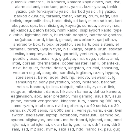
güvenlik kamerası
ip kamera
kamera kayıt cihazı
nvr
dvr
,
,
,
,
,
alarm sistemi
interkom
pdks
yazıcı
lazer yazıcı
tanklı
,
,
,
,
,
yazıcı
çok fonksiyonlu yazıcı
barkod yazıcı
fiş yazıcı
,
,
,
,
barkod okuyucu
tarayıcı
toner
kartuş
drum
kağıt
usb
,
,
,
,
,
,
bellek
taşınabilir disk
harici disk
sd kart
micro sd kart
kart
,
,
,
,
,
okuyucu
ups
kesintisiz güç kaynağı
sunucu
server
nas
,
,
,
,
,
,
ağ kablosu
patch kablo
hdmi kablo
displayport kablo
type
,
,
,
,
c kablo
lightning kablo
bluetooth adaptör
notebook çantası
,
,
,
,
soğutucu stand
tripod
gimbal
powerbank
şarj cihazı
,
,
,
,
,
android tv box
tv box
projektör
ses kartı
pos sistemi
el
,
,
,
,
,
terminali
terazi
uygun fiyat
hızlı kargo
orijinal ürün
stoktan
,
,
,
,
,
teslim
kampanya
indirim
garantili
yeni ürün
çok satan
,
,
,
,
,
,
popüler
asus
asus rog
gigabyte
msi
evga
zotac
amd
,
,
,
,
,
,
,
,
intel
corsair
thermaltake
cooler master
lian li
phanteks
,
,
,
,
,
,
nzxt
be quiet
fractal design
kingston
crucial
samsung
,
,
,
,
,
,
western digital
seagate
sandisk
logitech
razer
hyperx
,
,
,
,
,
,
steelseries
benq
acer
dell
hp
lenovo
viewsonic
lg
,
,
,
,
,
,
,
,
samsung tv
sony playstation
xbox
nintendo
berqnet
,
,
,
,
,
netsis
basoda
tp-link
ubiquiti
mikrotik
zyxel
d-link
,
,
,
,
,
,
,
netgear
hikvision
dahua
hikvision kamera
dahua kamera
,
,
,
,
,
eaglevision
apc
acer predator
msi gaming
asus tuf
asus
,
,
,
,
,
prime
corsair vengeance
kingston fury
samsung 980 pro
,
,
,
,
amd ryzen
intel core
nvidia geforce
rtx 40 serisi
rtx 30
,
,
,
,
serisi
rx 7000 serisi
rx 6000 serisi
verreys
varis
ekar
kvm
,
,
,
,
,
,
switch
bilgisayar
laptop
notebook
masaüstü
gaming pc
,
,
,
,
,
,
oyuncu bilgisayarı
anakart
motherboard
işlemci
cpu
amd
,
,
,
,
,
işlemci
intel işlemci
ekran kartı
gpu
ram
ddr4 ram
ddr5
,
,
,
,
,
,
ram
ssd
m2 ssd
nvme
sata ssd
hdd
harddisk
psu
güç
,
,
,
,
,
,
,
,