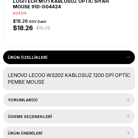
LOGITECH M171 KABLOSUZ OPTİC SİYAH
MOUSE 910-004424
B04374
$18.26
KDV Dahil
$18.26
$19.78
ÜRÜN ÖZELLIKLERI
LENOVO LECOO WS202 KABLOSUZ 1200 DPİ OPTİC
PEMBE MOUSE
YORUMLAR
(0)
ÖDEME SEÇENEKLERI
ÜRÜN ÖNERILERI