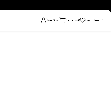
Üye Girişi
Sepetim
0
Favorilerim
0