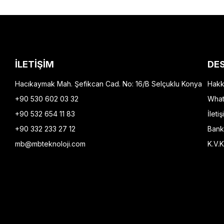
İLETİŞİM
DE
Hacıkaymak Mah. Şefikcan Cad. No: 16/B Selçuklu Konya
Hakk
+90 530 602 03 32
What
+90 532 654 11 83
İletiş
+90 332 233 27 12
Bank
mb@mbteknoloji.com
K.V.K