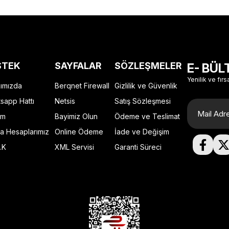
STEK
SAYFALAR
SÖZLEŞMELER
E- BÜL
Yenilik ve fırs
ımızda
Berqnet Firewall
Gizlilik ve Güvenlik
sapp Hattı
Netsis
Satış Sözleşmesi
im
Bayimiz Olun
Ödeme ve Teslimat
a Hesaplarımız
Online Ödeme
İade ve Değişim
.K
XML Servisi
Garanti Süreci