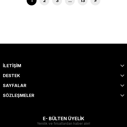
1
2
3
...
13
>
İLETİŞİM
DESTEK
SAYFALAR
SÖZLEŞMELER
E- BÜLTEN ÜYELİK
Yenilik ve fırsatlardan haber alın!