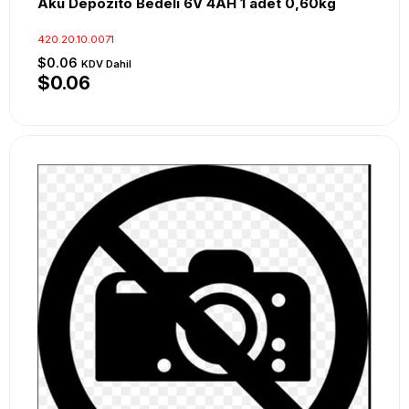
Akü Depozito Bedeli 6V 4AH 1 adet 0,60kg
420.20.10.0071
$0.06
KDV Dahil
$0.06