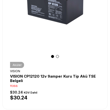
Aküler
VISION
VISION CP12120 12v 9amper Kuru Tip Akü TSE
Belgeli
11366
$30.24
KDV Dahil
$30.24