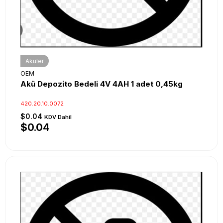
Aküler
OEM
Akü Depozito Bedeli 4V 4AH 1 adet 0,45kg
420.20.10.0072
$0.04
KDV Dahil
$0.04