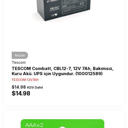
Aküler
Tescom
TESCOM Combatt, CBL12-7, 12V 7Ah, Bakımsız,
Kuru Akü. UPS için Uygundur. (100012589)
TESCOM-12V7AH
$14.98
KDV Dahil
$14.98