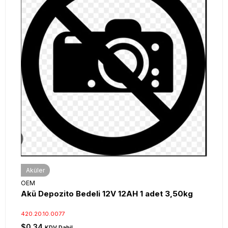
Aküler
OEM
Akü Depozito Bedeli 12V 12AH 1 adet 3,50kg
420.20.10.0077
$0.34
KDV Dahil