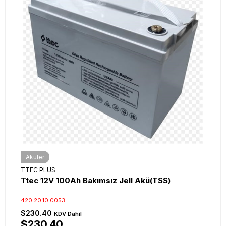
Aküler
TTEC PLUS
Ttec 12V 100Ah Bakımsız Jell Akü(TSS)
420.20.10.0053
$230.40
KDV Dahil
$230.40