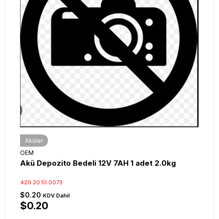
Aküler
OEM
Akü Depozito Bedeli 12V 7AH 1 adet 2.0kg
420.20.10.0073
$0.20
KDV Dahil
$0.20