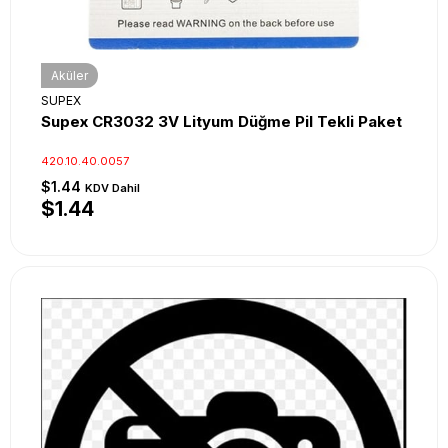
Aküler
SUPEX
Supex CR3032 3V Lityum Düğme Pil Tekli Paket
420.10.40.0057
$1.44
KDV Dahil
$1.44