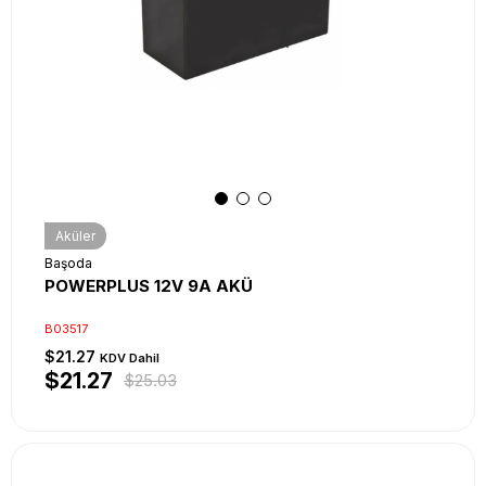
Aküler
Başoda
POWERPLUS 12V 9A AKÜ
B03517
$21.27
KDV Dahil
$21.27
$25.03