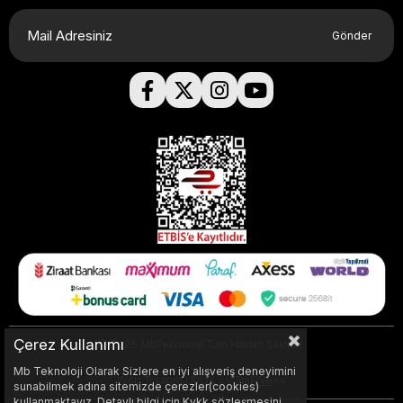
Gönder
Çerez Kullanımı
© 2026 MbTeknoloji Tüm Hakları Saklıdır.
Mb Teknoloji Olarak Sizlere en iyi alışveriş deneyimini
Web Tasarım UI/UX >>
GraFiVe
<<
sunabilmek adına sitemizde çerezler(cookies)
kullanmaktayız. Detaylı bilgi için Kvkk sözleşmesini