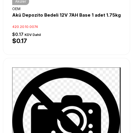
Aküler
OEM
Akü Depozito Bedeli 12V 7AH Base 1 adet 1.75kg
420.20.10.0074
$0.17
KDV Dahil
$0.17