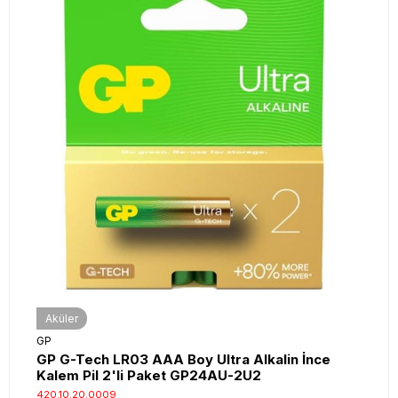
Aküler
GP
GP G-Tech LR03 AAA Boy Ultra Alkalin İnce
Kalem Pil 2'li Paket GP24AU-2U2
420.10.20.0009