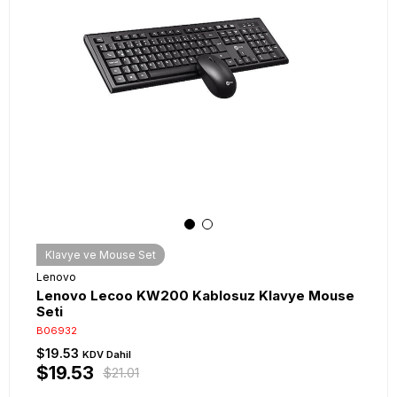
Klavye ve Mouse Set
Lenovo
Lenovo Lecoo KW200 Kablosuz Klavye Mouse
Seti
B06932
$19.53
KDV Dahil
$19.53
$21.01