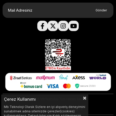
Gönder
Çerez Kullanımı
© 2026 MbTeknoloji Tüm Hakları Saklıdır.
Mb Teknoloji Olarak Sizlere en iyi alışveriş deneyimini
Web Tasarım UI/UX >>
GraFiVe
<<
sunabilmek adına sitemizde çerezler(cookies)
kullanmaktayız. Detaylı bilgi için Kvkk sözleşmesini