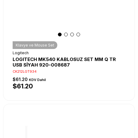
Klavye ve Mouse Set
Logitech
LOGITECH MK540 KABLOSUZ SET MM Q TR
USB SİYAH 920-008687
CK212LGT934
$61.20
KDV Dahil
$61.20