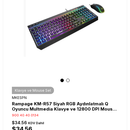
Klavye ve Mouse Set
MKESPN
Rampage KM-R57 Siyah RGB Aydınlatmalı Q
Oyuncu Multmedia Klavye ve 12800 DPI Mouse
Gaming Set
900.40.40.0134
$34.56
KDV Dahil
$34.56