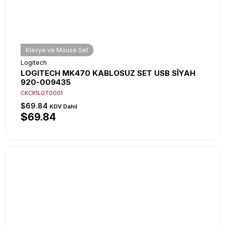
Klavye ve Mouse Set
Logitech
LOGITECH MK470 KABLOSUZ SET USB SİYAH
920-009435
CKCK1LGT0001
$69.84
KDV Dahil
$69.84