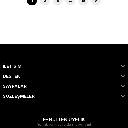
1
2
3
...
18
>
İLETİŞİM
DESTEK
SAYFALAR
SÖZLEŞMELER
E- BÜLTEN ÜYELİK
Yenilik ve fırsatlardan haber alın!