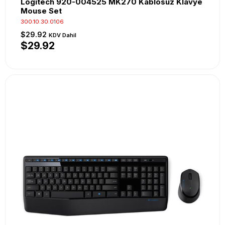
Logitech 920-004525 MK270 Kablosuz Klavye
Mouse Set
300.10.30.0106
$29.92
KDV Dahil
$29.92