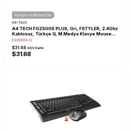
Klavye ve Mouse Set
A4-Tech
A4 TECH FG2500S PLUS, Gri, FSTYLER, 2.4Ghz
Kablosuz, Türkçe Q, M.Medya Klavye Mouse
Set
FG2500S-G
$31.68
KDV Dahil
$31.68