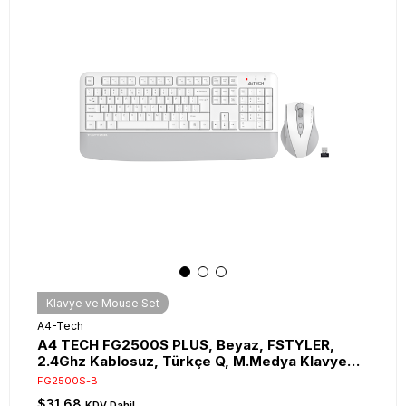
Klavye ve Mouse Set
A4-Tech
A4 TECH FG2500S PLUS, Beyaz, FSTYLER,
2.4Ghz Kablosuz, Türkçe Q, M.Medya Klavye
Mouse Set
FG2500S-B
$31.68
KDV Dahil