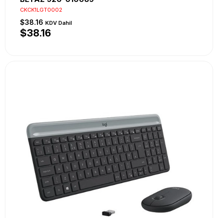
CKCK1LGT0002
$38.16
KDV Dahil
$38.16