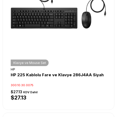
Klavye ve Mouse Set
HP
HP 225 Kablolu Fare ve Klavye 286J4AA Siyah
300.10.30.0075
$27.13
KDV Dahil
$27.13