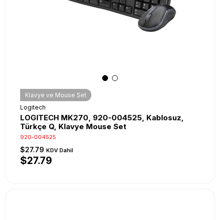
Klavye ve Mouse Set
Logitech
LOGITECH MK270, 920-004525, Kablosuz,
Türkçe Q, Klavye Mouse Set
920-004525
$27.79
KDV Dahil
$27.79