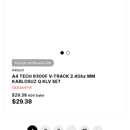
Klavye ve Mouse Set
A4tech
A4 TECH 9300F V-TRACK 2.4Ghz MM
KABLOSUZ Q KLV SET
CK212A4T14
$29.38
KDV Dahil
$29.38