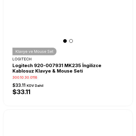
Klavye ve Mouse Set
LOGITECH
Logitech 920-007931 MK235 İngilizce
Kablosuz Klavye & Mouse Seti
300.10.30.0118
$33.11
KDV Dahil
$33.11