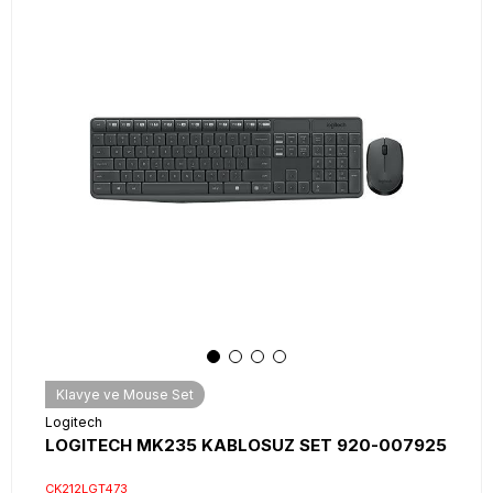
Klavye ve Mouse Set
Logitech
LOGITECH MK235 KABLOSUZ SET 920-007925
CK212LGT473