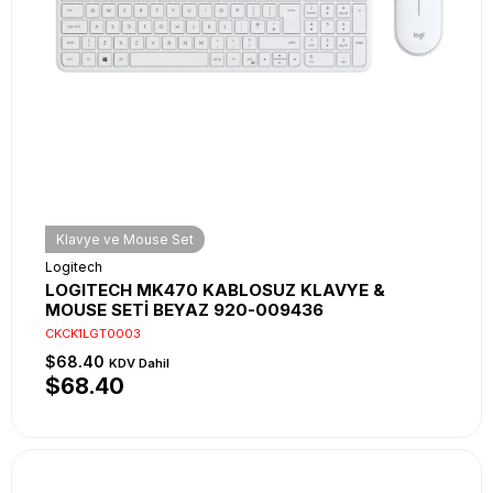
Klavye ve Mouse Set
Logitech
LOGITECH MK470 KABLOSUZ KLAVYE &
MOUSE SETİ BEYAZ 920-009436
CKCK1LGT0003
$68.40
KDV Dahil
$68.40