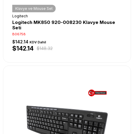
Klavye ve Mouse Set
Logitech
Logitech MK850 920-008230 Klavye Mouse
Seti
B06758
$142.14
KDV Dahil
$142.14
$148.32