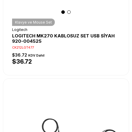
Klavye ve Mouse Set
Logitech
LOGITECH MK270 KABLOSUZ SET USB SİYAH
920-004525
CK212LGT477
$36.72
KDV Dahil
$36.72