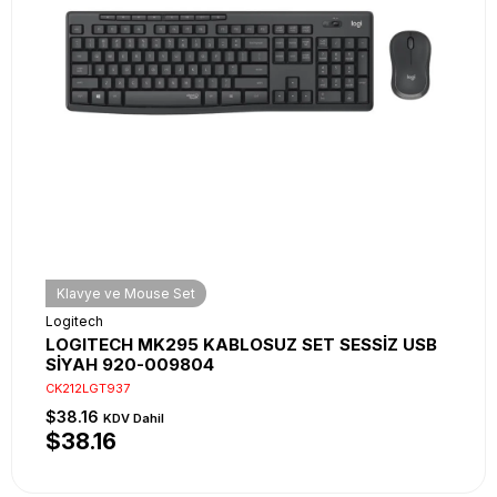
Klavye ve Mouse Set
Logitech
LOGITECH MK295 KABLOSUZ SET SESSİZ USB
SİYAH 920-009804
CK212LGT937
$38.16
KDV Dahil
$38.16