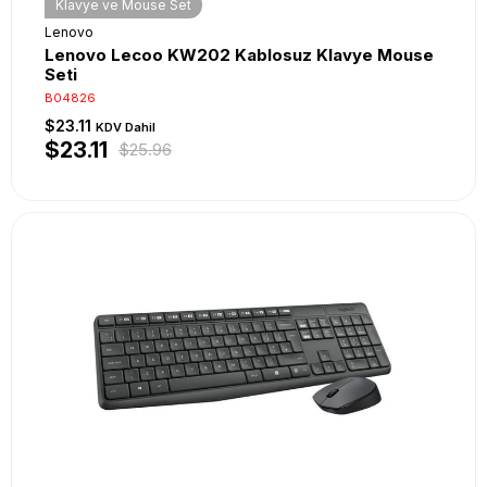
Klavye ve Mouse Set
Lenovo
Lenovo Lecoo KW202 Kablosuz Klavye Mouse
Seti
B04826
$23.11
KDV Dahil
$23.11
$25.96