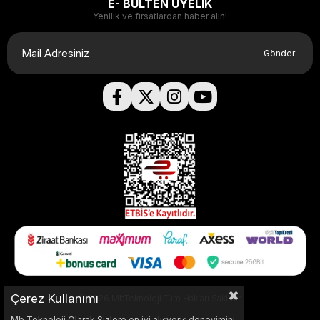
E- BÜLTEN ÜYELİK
Yenilik ve fırsatlardan haber alın!
Gönder
Çerez Kullanımı
© 2026 MbTeknoloji Tüm Hakları Saklıdır.
Mb Teknoloji Olarak Sizlere en iyi alışveriş deneyimini