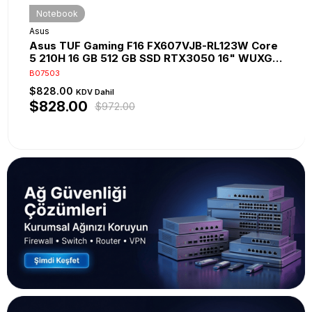
Notebook
Asus
Asus TUF Gaming F16 FX607VJB-RL123W Core
5 210H 16 GB 512 GB SSD RTX3050 16" WUXGA
Win11 Home Gaming Laptop
B07503
$828.00
KDV Dahil
$828.00
$972.00