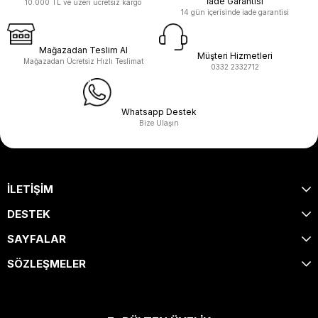
İade Garantisi
10.000 TL ve üzeri ücretsiz kargo
14 gün içerisinde iade garantisi
Mağazadan Teslim Al
Müşteri Hizmetleri
Mağazadan Ücretsiz Hızlı Teslimat
0332 2332712
Whatsapp Destek
Bize Ulaşın
İLETİŞİM
DESTEK
SAYFALAR
SÖZLEŞMELER