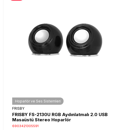
Hoparlör ve Ses Sistemleri
FRISBY
FRISBY FS-2130U RGB Aydınlatmalı 2.0 USB
Masaüstü Stereo Hoparlör
6903421305591