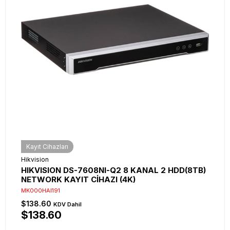
Kayıt Cihazları
Hikvision
HIKVISION DS-7608NI-Q2 8 KANAL 2 HDD(8TB)
NETWORK KAYIT CİHAZI (4K)
MK000HAI191
$138.60
KDV Dahil
$138.60