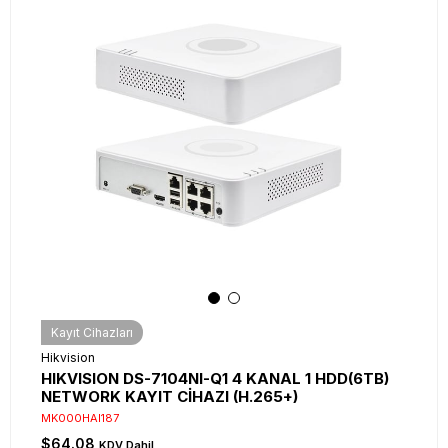
Kayıt Cihazları
Hikvision
HIKVISION DS-7104NI-Q1 4 KANAL 1 HDD(6TB)
NETWORK KAYIT CİHAZI (H.265+)
MK000HAI187
$64.08
KDV Dahil