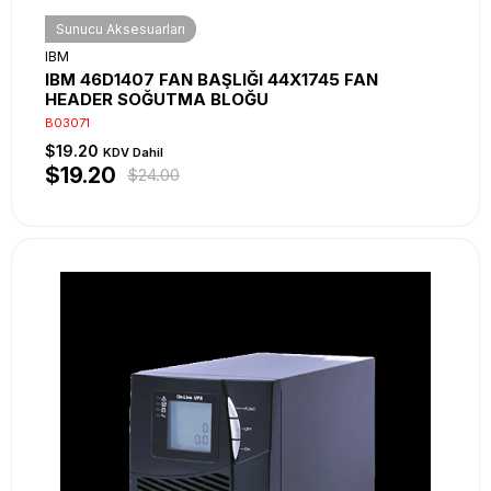
Sunucu Aksesuarları
IBM
IBM 46D1407 FAN BAŞLIĞI 44X1745 FAN
HEADER SOĞUTMA BLOĞU
B03071
$19.20
KDV Dahil
$19.20
$24.00