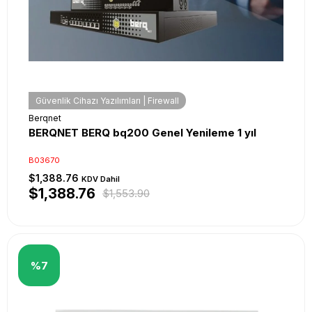
Güvenlik Cihazı Yazılımları | Firewall
Berqnet
BERQNET BERQ bq200 Genel Yenileme 1 yıl
B03670
$1,388.76
KDV Dahil
$1,388.76
$1,553.90
%7