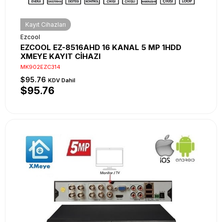
Kayıt Cihazları
Ezcool
EZCOOL EZ-8516AHD 16 KANAL 5 MP 1HDD
XMEYE KAYIT CİHAZI
MK902EZC314
$95.76
KDV Dahil
$95.76