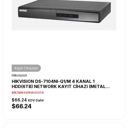
Kayıt Cihazları
Hikvision
HIKVISION DS-7104NI-Q1/M 4 KANAL 1
HDD(6TB) NETWORK KAYIT CİHAZI (METAL
KASA,2K)
MK3MK461HAI0004
$66.24
KDV Dahil
$66.24