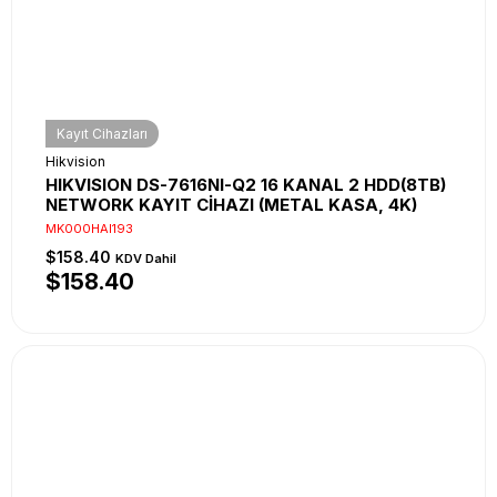
Kayıt Cihazları
Hikvision
HIKVISION DS-7616NI-Q2 16 KANAL 2 HDD(8TB)
NETWORK KAYIT CİHAZI (METAL KASA, 4K)
MK000HAI193
$158.40
KDV Dahil
$158.40