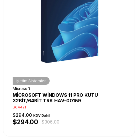
İşletim Sistemleri
Microsoft
MİCROSOFT WİNDOWS 11 PRO KUTU
32BİT/64BİT TRK HAV-00159
B04421
$294.00
KDV Dahil
$294.00
$306.00