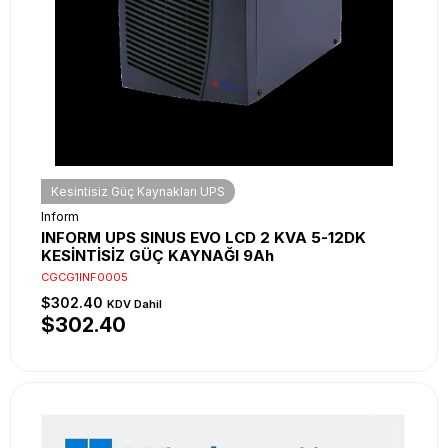
Kesintisiz Güç Kaynakları UPS
Inform
INFORM UPS SINUS EVO LCD 2 KVA 5-12DK
KESİNTİSİZ GÜÇ KAYNAĞI 9Ah
CGCG1INF0005
$302.40
KDV Dahil
$302.40