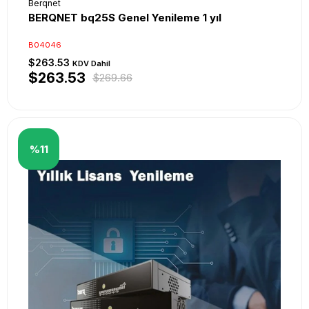
Berqnet
BERQNET bq25S Genel Yenileme 1 yıl
B04046
$263.53
KDV Dahil
$263.53
$269.66
%11