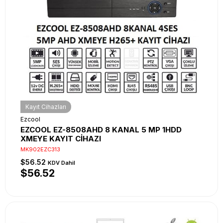
Kayıt Cihazları
Ezcool
EZCOOL EZ-8508AHD 8 KANAL 5 MP 1HDD
XMEYE KAYIT CİHAZI
MK902EZC313
$56.52
KDV Dahil
$56.52