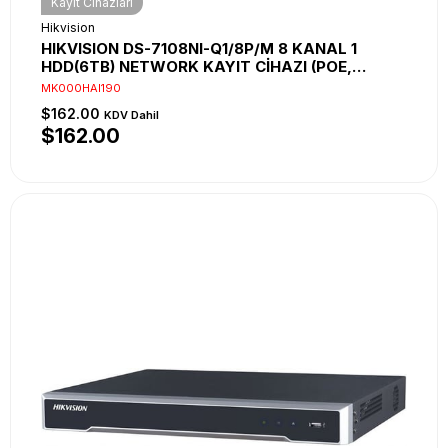
Kayıt Cihazları
Hikvision
HIKVISION DS-7108NI-Q1/8P/M 8 KANAL 1
HDD(6TB) NETWORK KAYIT CİHAZI (POE,
METAL KASA, 2K)
MK000HAI190
$162.00
KDV Dahil
$162.00