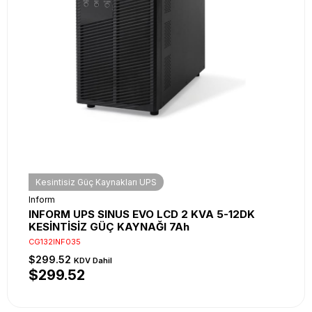
Kesintisiz Güç Kaynakları UPS
Inform
INFORM UPS SINUS EVO LCD 2 KVA 5-12DK
KESİNTİSİZ GÜÇ KAYNAĞI 7Ah
CG132INF035
$299.52
KDV Dahil
$299.52