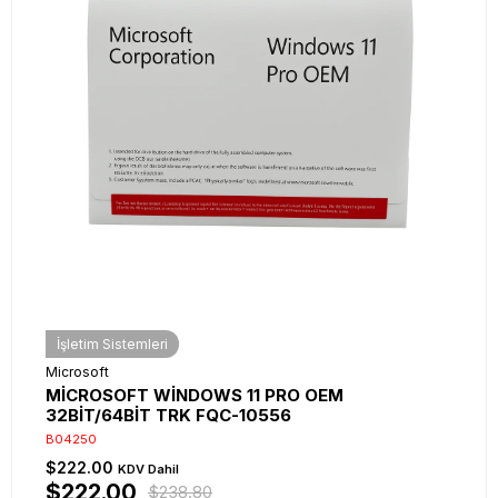
İşletim Sistemleri
Microsoft
MİCROSOFT WİNDOWS 11 PRO OEM
32BİT/64BİT TRK FQC-10556
B04250
$222.00
KDV Dahil
$222.00
$238.80