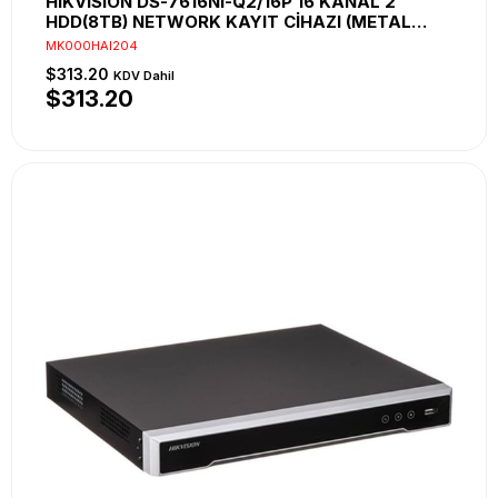
HIKVISION DS-7616NI-Q2/16P 16 KANAL 2
HDD(8TB) NETWORK KAYIT CİHAZI (METAL
KASA, POE, 4K)
MK000HAI204
$313.20
KDV Dahil
$313.20