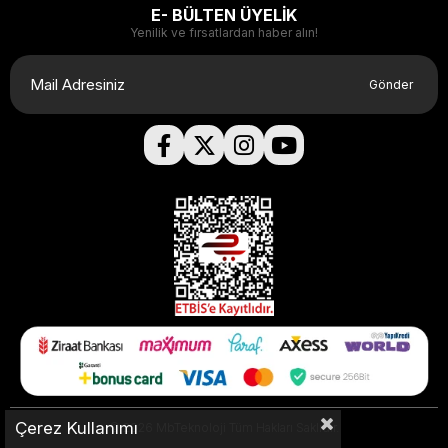
E- BÜLTEN ÜYELİK
Yenilik ve fırsatlardan haber alın!
Gönder
Çerez Kullanımı
© 2026 MbTeknoloji Tüm Hakları Saklıdır.