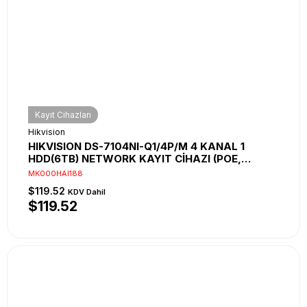
Kayıt Cihazları
Hikvision
HIKVISION DS-7104NI-Q1/4P/M 4 KANAL 1
HDD(6TB) NETWORK KAYIT CİHAZI (POE,
METAL KASA,2K)
MK000HAI188
$119.52
KDV Dahil
$119.52