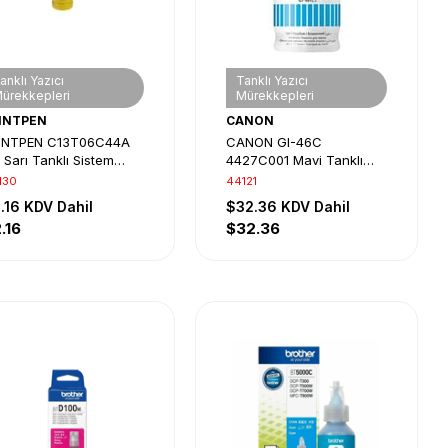
anklı Yazıcı
Tanklı Yazıcı
ürekkepleri
Mürekkepleri
INTPEN
CANON
INTPEN C13T06C44A
CANON GI-46C
 Sarı Tanklı Sistem
4427C001 Mavi Tanklı
rekkebi
Sistem Mürekkebi
130
44121
.16
KDV Dahil
$32.36
KDV Dahil
.16
$32.36