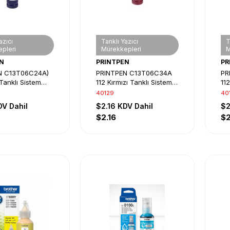
azıcı
Tanklı Yazıcı
T
pleri
Mürekkepleri
M
N
PRINTPEN
PR
N C13T06C24A)
PRINTPEN C13T06C34A
PR
Tanklı Sistem
112 Kırmızı Tanklı Sistem
112
bi
Mürekkebi
Mü
40129
40
DV Dahil
$2.16
KDV Dahil
$2
$2.16
$2