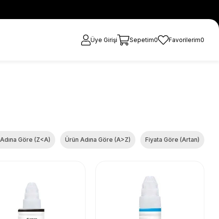
Üye Girişi
Sepetim
0
Favorilerim
0
 Adına Göre (Z<A)
Ürün Adına Göre (A>Z)
Fiyata Göre (Artan)