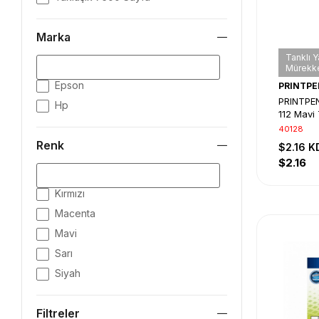
Marka
Tanklı Y
Mürekke
Epson
PRINTPE
PRINTPE
Hp
112 Mavi 
Mürekke
40128
Renk
$2.16
K
$2.16
Kırmızı
Macenta
Mavi
Sarı
Siyah
Filtreler