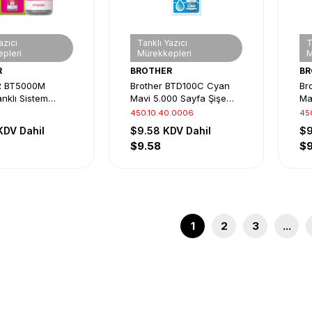
azıcı
Tanklı Yazıcı
T
pleri
Mürekkepleri
M
R
BROTHER
BR
 BT5000M
Brother BTD100C Cyan
Br
anklı Sistem
Mavi 5.000 Sayfa Şişe
Ma
bi
Mürekkep DCP-T230-
Sa
450.10.40.0006
45
T430-T530-T730-T830
DC
KDV Dahil
$9.58
KDV Dahil
$
MFC-T930-T935
$9.58
$9
1
2
3
...