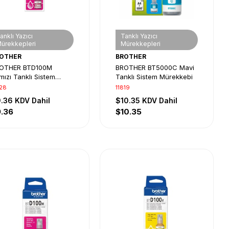
anklı Yazıcı
Tanklı Yazıcı
ürekkepleri
Mürekkepleri
OTHER
BROTHER
OTHER BTD100M
BROTHER BT5000C Mavi
mızı Tanklı Sistem
Tanklı Sistem Mürekkebi
rekkebi
628
11819
9.36
KDV Dahil
$10.35
KDV Dahil
.36
$10.35