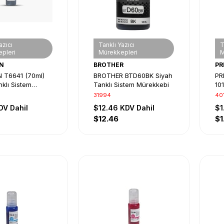
azıcı
Tanklı Yazıcı
T
pleri
Mürekkepleri
M
N
BROTHER
PR
 T6641 (70ml)
BROTHER BTD60BK Siyah
PR
klı Sistem
Tanklı Sistem Mürekkebi
10
bi
Mü
31994
40
DV Dahil
$12.46
KDV Dahil
$1
$12.46
$1