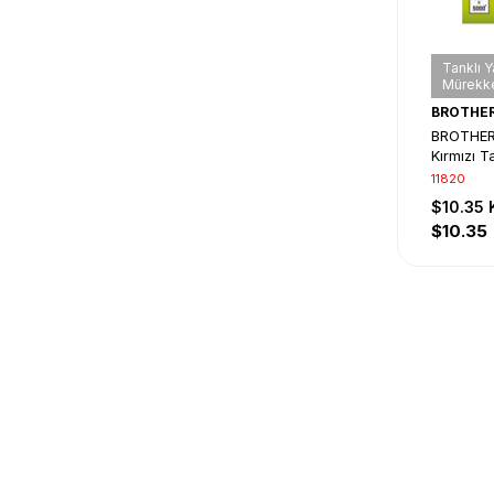
Tanklı Y
Mürekke
BROTHE
BROTHER
Kırmızı T
Mürekke
11820
$10.35
$10.35