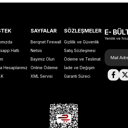
STEK
SAYFALAR
SÖZLEŞMELER
E- BÜL
Yenilik ve fırs
ımızda
Berqnet Firewall
Gizlilik ve Güvenlik
sapp Hattı
Netsis
Satış Sözleşmesi
im
Bayimiz Olun
Ödeme ve Teslimat
a Hesaplarımız
Online Ödeme
İade ve Değişim
.K
XML Servisi
Garanti Süreci