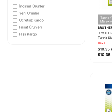
İndirimli Ürünler
Yeni Ürünler
Tanklı Y
Ücretsiz Kargo
Mürekke
Fırsat Ürünleri
BROTHE
BROTHER
Hızlı Kargo
Tanklı S
11626
$10.35
$10.35