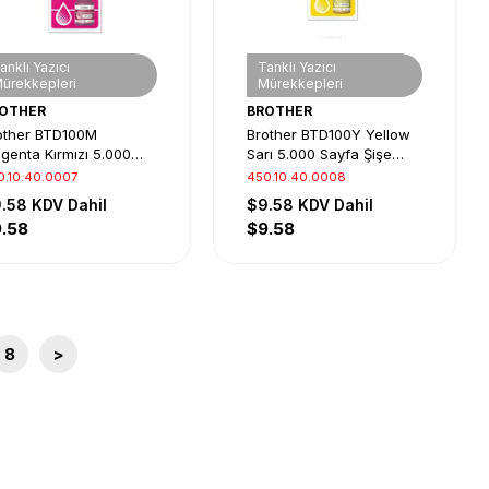
anklı Yazıcı
Tanklı Yazıcı
ürekkepleri
Mürekkepleri
OTHER
BROTHER
other BTD100M
Brother BTD100Y Yellow
genta Kırmızı 5.000
Sarı 5.000 Sayfa Şişe
yfa Şişe Mürekkep
Mürekkep DCP-T430-
0.10.40.0007
450.10.40.0008
P-T430-T530-T730-
T530-T730-T830 MFC-
9.58
KDV Dahil
$9.58
KDV Dahil
T830 MFC-T930-T935
T930-T935
.58
$9.58
8
>