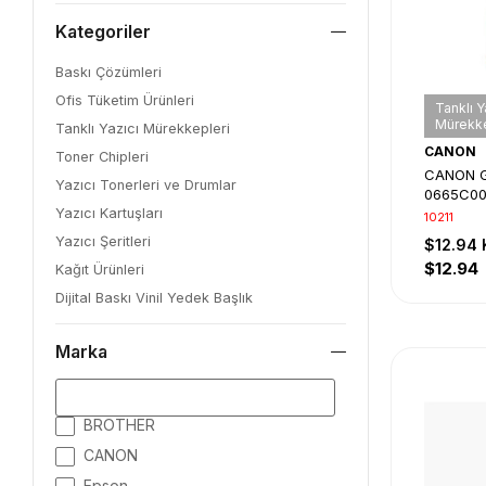
Kategoriler
Baskı Çözümleri
Ofis Tüketim Ürünleri
Tanklı Y
Mürekke
Tanklı Yazıcı Mürekkepleri
CANON
Toner Chipleri
CANON G
Yazıcı Tonerleri ve Drumlar
0665C001
Tanklı S
Yazıcı Kartuşları
10211
Yazıcı Şeritleri
$12.94
$12.94
Kağıt Ürünleri
Dijital Baskı Vinil Yedek Başlık
Marka
BROTHER
CANON
Epson