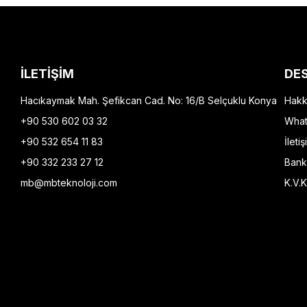
İLETİŞİM
DE
Hacıkaymak Mah. Şefikcan Cad. No: 16/B Selçuklu Konya
Hakk
+90 530 602 03 32
What
+90 532 654 11 83
İletiş
+90 332 233 27 12
Bank
mb@mbteknoloji.com
K.V.K