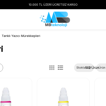
10.000 TL ÜZERİ ÜCRETSİZ KARGO
Tanklı Yazıcı Mürekkepleri
i
142 Ürün
Stoktakiler
Ürün