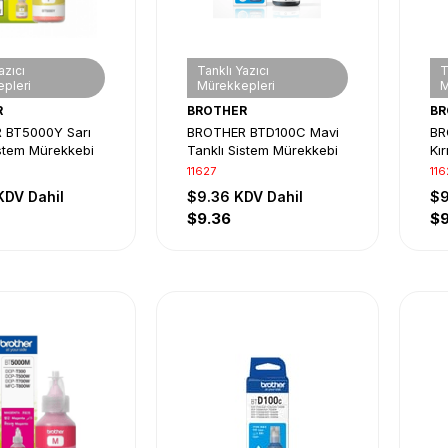
azıcı
Tanklı Yazıcı
T
pleri
Mürekkepleri
M
R
BROTHER
BR
 BT5000Y Sarı
BROTHER BTD100C Mavi
BR
istem Mürekkebi
Tanklı Sistem Mürekkebi
Kır
Mü
11627
11
KDV Dahil
$9.36
KDV Dahil
$
$9.36
$9