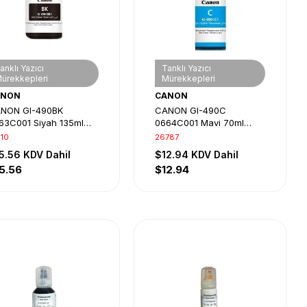
anklı Yazıcı
Tanklı Yazıcı
ürekkepleri
Mürekkepleri
ANON
CANON
NON GI-490BK
CANON GI-490C
63C001 Siyah 135ml
0664C001 Mavi 70ml
nklı Sistem Mürekkebi
Tanklı Sistem Mürekkebi
310
26787
5.56
KDV Dahil
$12.94
KDV Dahil
5.56
$12.94