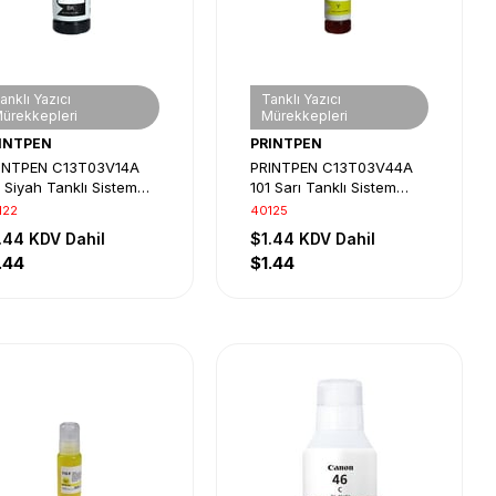
anklı Yazıcı
Tanklı Yazıcı
ürekkepleri
Mürekkepleri
INTPEN
PRINTPEN
INTPEN C13T03V14A
PRINTPEN C13T03V44A
1 Siyah Tanklı Sistem
101 Sarı Tanklı Sistem
rekkebi
Mürekkebi
122
40125
.44
KDV Dahil
$1.44
KDV Dahil
.44
$1.44