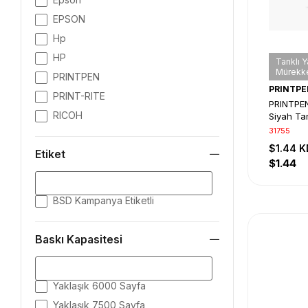
EPSON
Hp
HP
Tanklı Y
Mürekke
PRINTPEN
PRINTPE
PRINT-RITE
PRINTPEN
RICOH
Siyah Tan
Mürekke
31755
$1.44
K
Etiket
$1.44
BSD Kampanya Etiketli
Baskı Kapasitesi
Yaklaşık 6000 Sayfa
Yaklaşık 7500 Sayfa