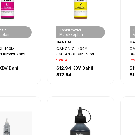
azıcı
Tanklı Yazıcı
T
pleri
Mürekkepleri
M
CANON
C
I-490M
CANON GI-490Y
CA
 Kırmızı 70ml
0665C001 Sarı 70ml
06
istem Mürekkebi
Tanklı Sistem Mürekkebi
Ta
10309
10
KDV Dahil
$12.94
KDV Dahil
$1
$12.94
$1