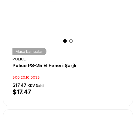
Masa Lambaları
POLICE
Polıce PS-25 El Feneri Şarjlı
800.20.10.0038
$17.47
KDV Dahil
$17.47