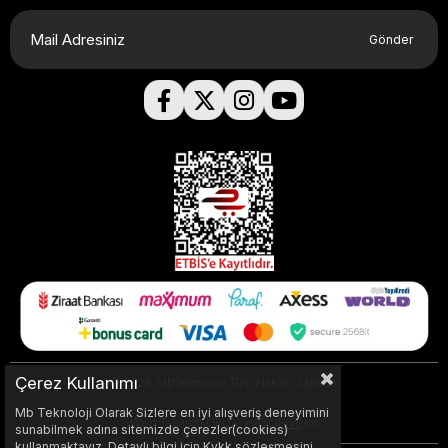
Gönder
Çerez Kullanımı
© 2026 MbTeknoloji Tüm Hakları Saklıdır.
Mb Teknoloji Olarak Sizlere en iyi alışveriş deneyimini
Web Tasarım UI/UX >>
GraFiVe
<<
sunabilmek adına sitemizde çerezler(cookies)
kullanmaktayız. Detaylı bilgi için Kvkk sözleşmesini