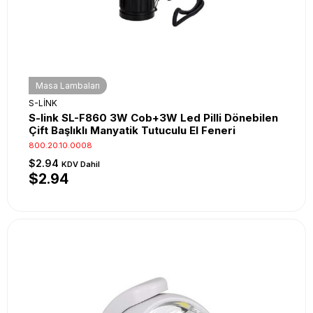
Masa Lambaları
S-LİNK
S-link SL-F860 3W Cob+3W Led Pilli Dönebilen
Çift Başlıklı Manyatik Tutuculu El Feneri
800.20.10.0008
$2.94
KDV Dahil
$2.94