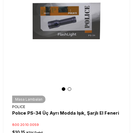
Masa Lambaları
POLICE
Polıce PS-34 Üç Ayrı Modda Işık, Şarjlı El Feneri
800.20.10.0059
$10.15
KDV Dahil