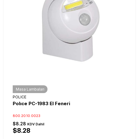
Masa Lambaları
POLICE
Polıce PC-1983 El Feneri
800.20.10.0023
$8.28
KDV Dahil
$8.28