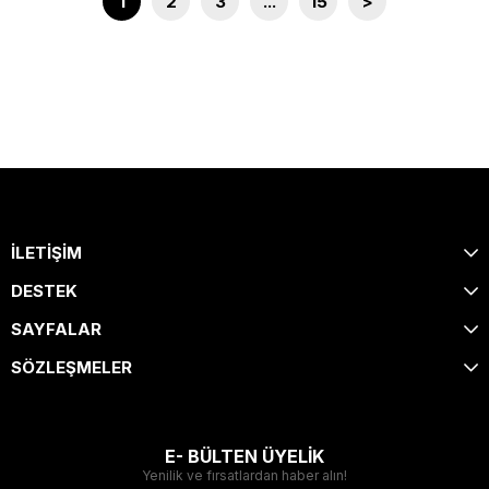
1
2
3
...
15
>
İLETİŞİM
DESTEK
SAYFALAR
SÖZLEŞMELER
E- BÜLTEN ÜYELİK
Yenilik ve fırsatlardan haber alın!