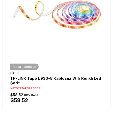
Masa Lambaları
BİOSİS
TP-LINK Tapo L930-5 Kablosuz Wıfı Renkli Led
Şerit
NETDTPTAPOL93005
$58.52
KDV Dahil
$58.52