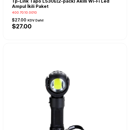
Tp-Link Tapo L530E(2-pack) Akıllı Wi-Fi Led
Ampul İkili Paket
400.70.10.0010
$27.00
KDV Dahil
$27.00