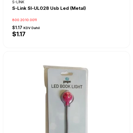
S-LİNK
S-Link Sl-UL028 Usb Led (Metal)
800.20.10.0011
$1.17
KDV Dahil
$1.17