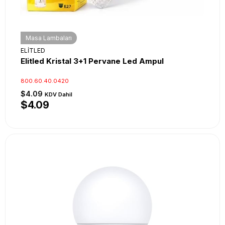
Masa Lambaları
ELİTLED
Elitled Kristal 3+1 Pervane Led Ampul
800.60.40.0420
$4.09
KDV Dahil
$4.09