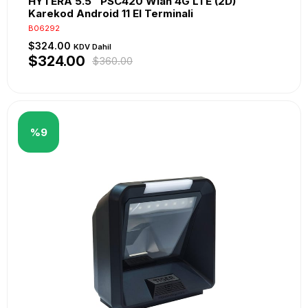
HYTERA 5.5" PSC420 Wlan 4G LTE (2D)
Karekod Android 11 El Terminali
B06292
$324.00
KDV Dahil
$324.00
$360.00
%9