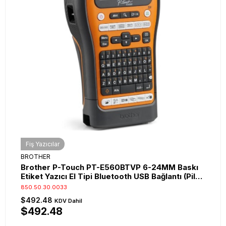
Fiş Yazıcılar
BROTHER
Brother P-Touch PT-E560BTVP 6-24MM Baskı
Etiket Yazıcı El Tipi Bluetooth USB Bağlantı (Pil
Dahil)
850.50.30.0033
$492.48
KDV Dahil
$492.48