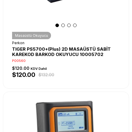
Masaüstü Okuyucu
Perkon
TIGER PS5700+(Plus) 2D MASAÜSTÜ SABİT
KAREKOD BARKOD OKUYUCU 10005702
P00560
$120.00
KDV Dahil
$120.00
$132.00