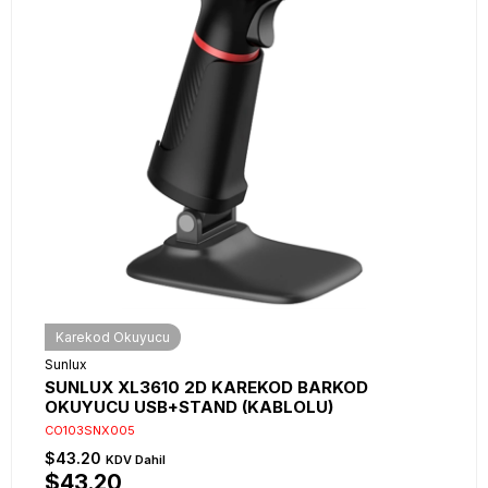
Karekod Okuyucu
Sunlux
SUNLUX XL3610 2D KAREKOD BARKOD
OKUYUCU USB+STAND (KABLOLU)
CO103SNX005
$43.20
KDV Dahil
$43.20