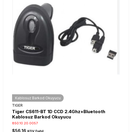
Kablosuz Barkod Okuyucu
TIGER
Tiger CS611-BT 1D CCD 2.4Ghz+Bluetooth
Kablosuz Barkod Okuyucu
850.10.20.0057
$56.16
KDV Dahil