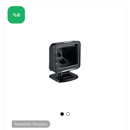
%8
Masaüstü Okuyucu