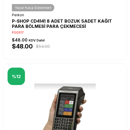
Yazar Kasa Sistemleri
Perkon
P-SHOP CD4141 8 ADET BOZUK 5ADET KAĞIT
PARA BÖLMESİ PARA ÇEKMECESİ
P00517
$48.00
KDV Dahil
$48.00
$54.00
%12