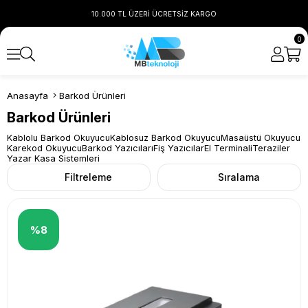
10.000 TL ÜZERİ ÜCRETSİZ KARGO
0
Anasayfa
Barkod Ürünleri
Barkod Ürünleri
Kablolu Barkod Okuyucu
Kablosuz Barkod Okuyucu
Masaüstü Okuyucu
Karekod Okuyucu
Barkod Yazıcıları
Fiş Yazıcılar
El Terminali
Teraziler
Yazar Kasa Sistemleri
Filtreleme
Sıralama
%8