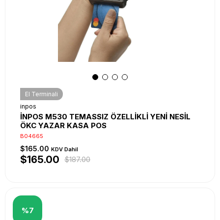
El Terminali
inpos
İNPOS M530 TEMASSIZ ÖZELLİKLİ YENİ NESİL
ÖKC YAZAR KASA POS
B04665
$165.00
KDV Dahil
$165.00
$187.00
%7