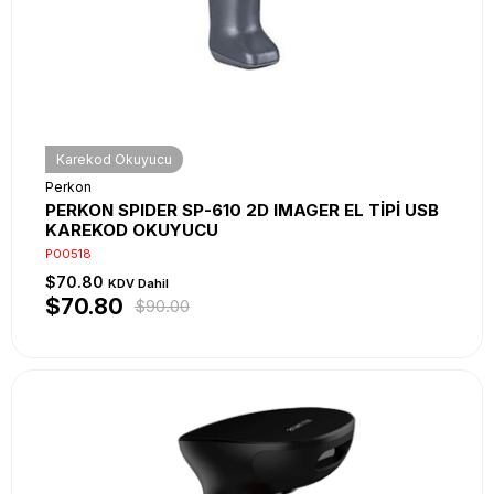
Karekod Okuyucu
Perkon
PERKON SPIDER SP-610 2D IMAGER EL TİPİ USB
KAREKOD OKUYUCU
P00518
$70.80
KDV Dahil
$70.80
$90.00