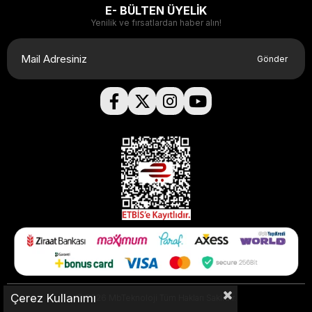
E- BÜLTEN ÜYELİK
Yenilik ve fırsatlardan haber alın!
Gönder
Çerez Kullanımı
© 2026 MbTeknoloji Tüm Hakları Saklıdır.