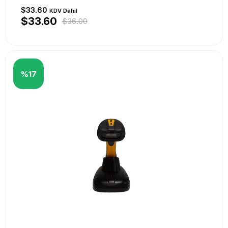
$33.60
KDV Dahil
$33.60
$36.00
%17