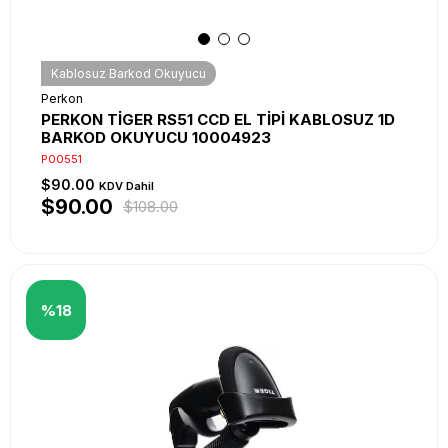
Kablosuz Barkod Okuyucu
Perkon
PERKON TİGER RS51 CCD EL TİPİ KABLOSUZ 1D
BARKOD OKUYUCU 10004923
P00551
$90.00
KDV Dahil
$90.00
$108.00
%18