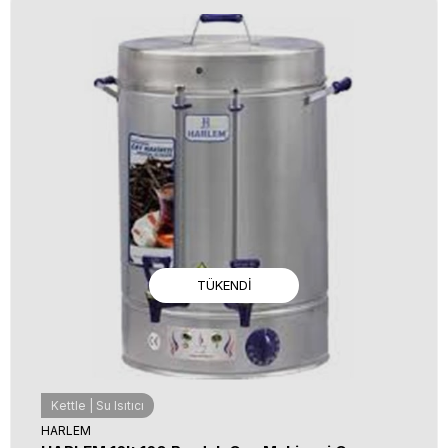
TÜKENDI
Kettle | Su Isıtıcı
HARLEM