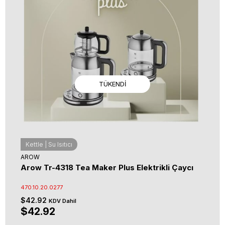
TÜKENDI
Kettle | Su Isıtıcı
AROW
Arow Tr-4318 Tea Maker Plus Elektrikli Çaycı
470.10.20.0277
$42.92
KDV Dahil
$42.92