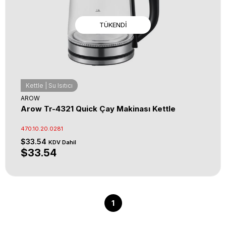
TÜKENDI
Kettle | Su Isıtıcı
AROW
Arow Tr-4321 Quick Çay Makinası Kettle
470.10.20.0281
$33.54
KDV Dahil
$33.54
1