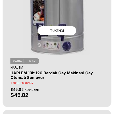
TÜKENDI
Kettle | Su Isıtıcı
HARLEM
HARLEM 13lt 120 Bardak Çay Makinesi Çay
Otomatı Semaver
470.10.20.0248
$45.82
KDV Dahil
$45.82