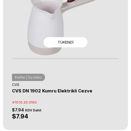
TÜKENDI
Kettle | Su Isıtıcı
CVS
CVS DN 1902 Kumru Elektrikli Cezve
470.10.20.0160
$7.94
KDV Dahil
$7.94