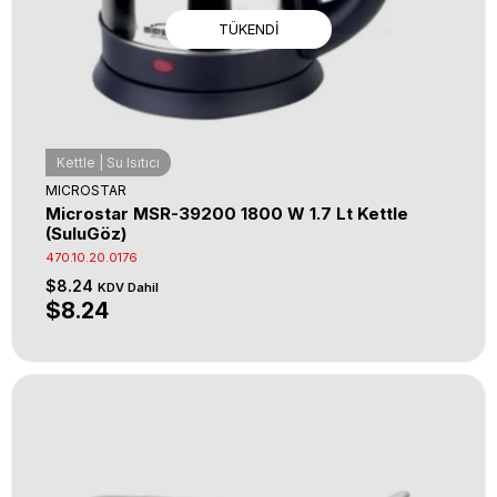
TÜKENDI
Kettle | Su Isıtıcı
MICROSTAR
Microstar MSR-39200 1800 W 1.7 Lt Kettle
(SuluGöz)
470.10.20.0176
$8.24
KDV Dahil
$8.24