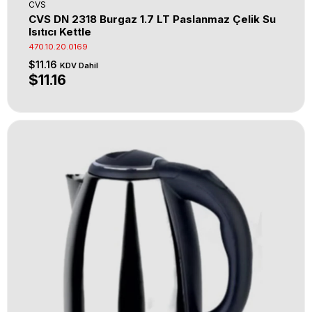
CVS
CVS DN 2318 Burgaz 1.7 LT Paslanmaz Çelik Su
Isıtıcı Kettle
470.10.20.0169
$11.16
KDV Dahil
$11.16