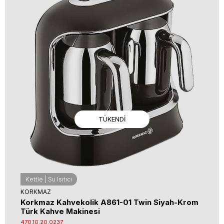
TÜKENDI
Kettle | Su Isıtıcı
KORKMAZ
Korkmaz Kahvekolik A861-01 Twin Siyah-Krom
Türk Kahve Makinesi
470.10.20.0237