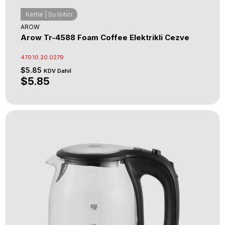
Kettle | Su Isıtıcı
AROW
Arow Tr-4588 Foam Coffee Elektrikli Cezve
470.10.20.0279
$5.85
KDV Dahil
$5.85