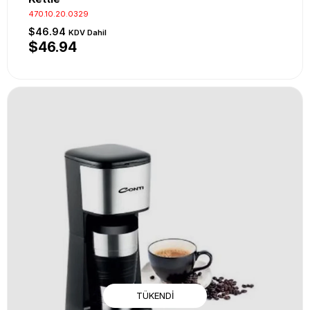
470.10.20.0329
$46.94
KDV Dahil
$46.94
TÜKENDI