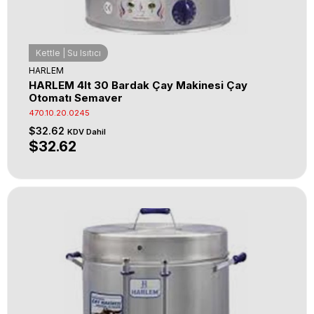
Kettle | Su Isıtıcı
HARLEM
HARLEM 4lt 30 Bardak Çay Makinesi Çay
Otomatı Semaver
470.10.20.0245
$32.62
KDV Dahil
$32.62