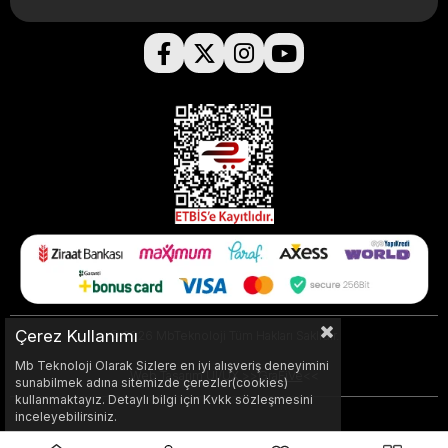
Çerez Kullanımı
© 2026 MbTeknoloji Tüm Hakları Saklıdır.
Mb Teknoloji Olarak Sizlere en iyi alışveriş deneyimini
Web Tasarım UI/UX >>
GraFiVe
<<
sunabilmek adına sitemizde çerezler(cookies)
kullanmaktayız. Detaylı bilgi için Kvkk sözleşmesini
inceleyebilirsiniz.