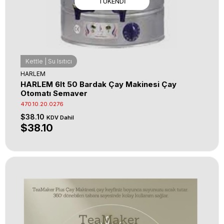
TÜKENDI
Kettle | Su Isıtıcı
HARLEM
HARLEM 6lt 50 Bardak Çay Makinesi Çay
Otomatı Semaver
470.10.20.0276
$38.10
KDV Dahil
$38.10