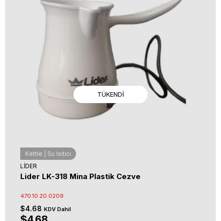
TÜKENDI
Kettle | Su Isıtıcı
LİDER
Lider LK-318 Mina Plastik Cezve
470.10.20.0209
$4.68
KDV Dahil
$4.68