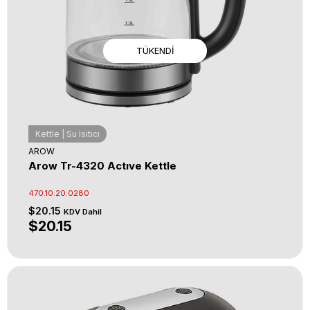
TÜKENDI
Kettle | Su Isıtıcı
AROW
Arow Tr-4320 Actıve Kettle
470.10.20.0280
$20.15
KDV Dahil
$20.15