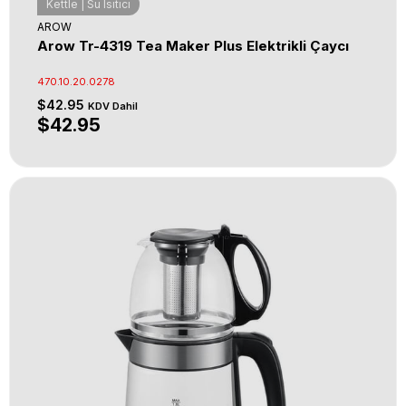
Kettle | Su Isıtıcı
AROW
Arow Tr-4319 Tea Maker Plus Elektrikli Çaycı
470.10.20.0278
$42.95
KDV Dahil
$42.95