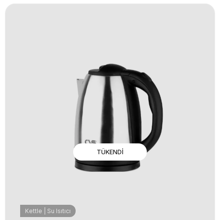
TÜKENDI
Kettle | Su Isıtıcı