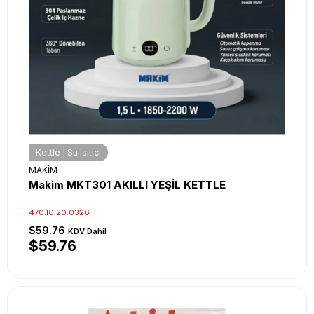
Kettle | Su Isıtıcı
MAKİM
Makim MKT301 AKILLI YEŞİL KETTLE
470.10.20.0326
$59.76
KDV Dahil
$59.76