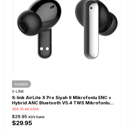
Kulaklık
S-LİNK
S-link AirLite X Pro Siyah 6 Mikrofonlu ENC +
Hybrid ANC Bluetooth V5.4 TWS Mikrofonlu
Kulaklık
300.70.40.0305
$29.95
KDV Dahil
$29.95