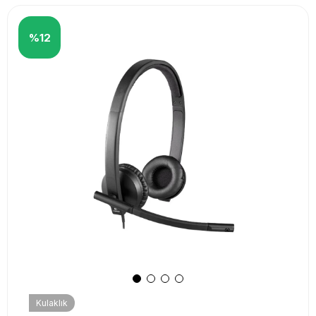
%12
Kulaklık