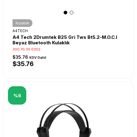
Kulaklık
A4TECH
A4 Tech 2Drumtek B25 Gri Tws Bt5.2-M.O.C.I
Beyaz Bluetooth Kulaklık
300.70.30.0302
$35.76
KDV Dahil
$35.76
%6