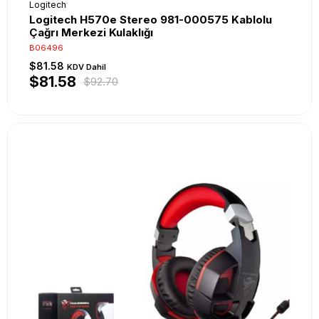
Logitech
Logitech H570e Stereo 981-000575 Kablolu
Çağrı Merkezi Kulaklığı
B06496
$81.58
KDV Dahil
$81.58
$92.70