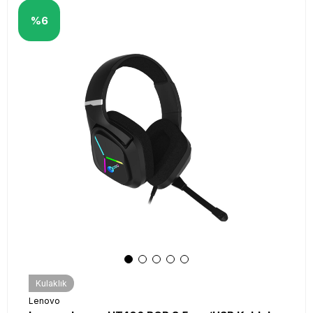
%6
Kulaklık
Lenovo