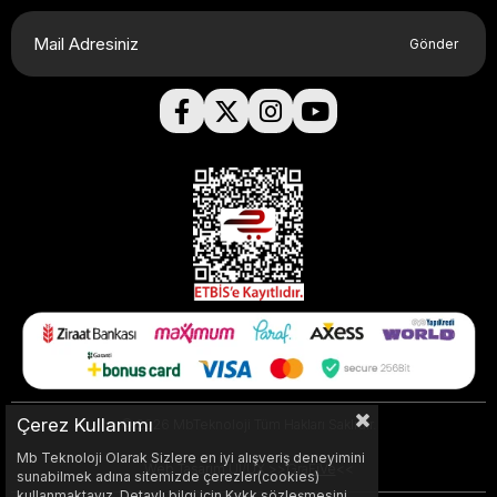
Gönder
Çerez Kullanımı
© 2026 MbTeknoloji Tüm Hakları Saklıdır.
Mb Teknoloji Olarak Sizlere en iyi alışveriş deneyimini
Web Tasarım UI/UX >>
GraFiVe
<<
sunabilmek adına sitemizde çerezler(cookies)
kullanmaktayız. Detaylı bilgi için Kvkk sözleşmesini