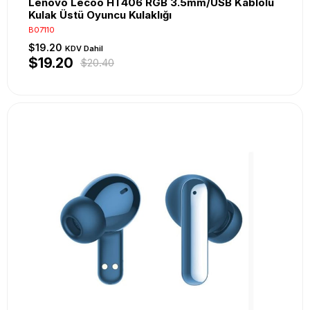
Lenovo Lecoo HT406 RGB 3.5mm/USB Kablolu
Kulak Üstü Oyuncu Kulaklığı
B07110
$19.20
KDV Dahil
$19.20
$20.40