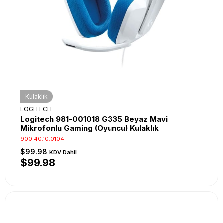
Kulaklık
LOGITECH
Logitech 981-001018 G335 Beyaz Mavi
Mikrofonlu Gaming (Oyuncu) Kulaklık
900.40.10.0104
$99.98
KDV Dahil
$99.98