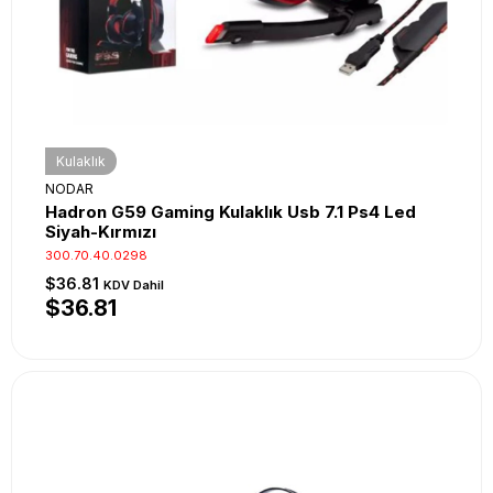
Kulaklık
NODAR
Hadron G59 Gaming Kulaklık Usb 7.1 Ps4 Led
Siyah-Kırmızı
300.70.40.0298
$36.81
KDV Dahil
$36.81