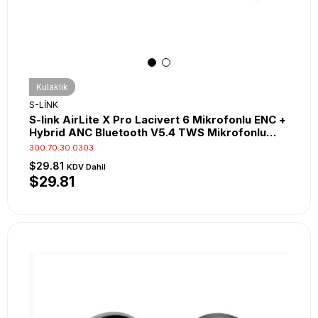
Kulaklık
S-LİNK
S-link AirLite X Pro Lacivert 6 Mikrofonlu ENC +
Hybrid ANC Bluetooth V5.4 TWS Mikrofonlu
Kulaklık
300.70.30.0303
$29.81
KDV Dahil
$29.81