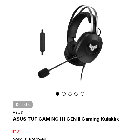
Kulaklık
ASUS
ASUS TUF GAMING H1 GEN II Gaming Kulaklık
11161
$92.16
KDV Dahil