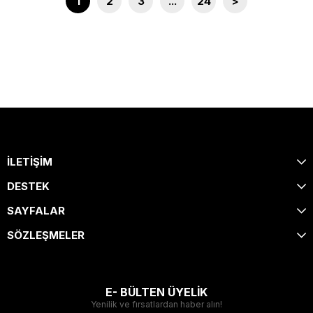
1
2
3
...
24
>
İLETİŞİM
DESTEK
SAYFALAR
SÖZLEŞMELER
E- BÜLTEN ÜYELİK
Yenilik ve fırsatlardan haber alın!