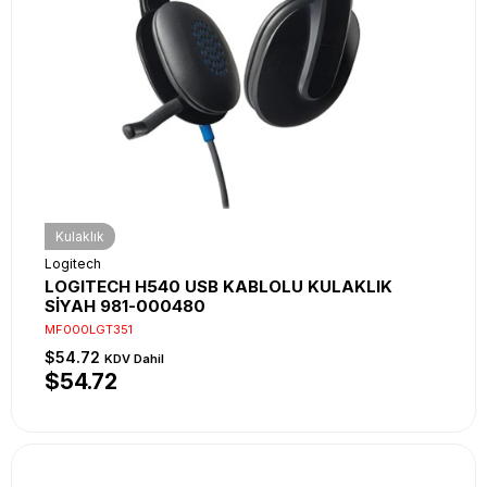
Kulaklık
Logitech
LOGITECH H540 USB KABLOLU KULAKLIK
SİYAH 981-000480
MF000LGT351
$54.72
KDV Dahil
$54.72