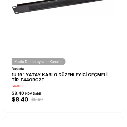
Kablo Düzenleyiciler Kanallar
Başoda
1U 19" YATAY KABLO DÜZENLEYİCİ GEÇMELİ
TİP-E44ORG2F
B03611
$8.40
KDV Dahil
$8.40
$9.60