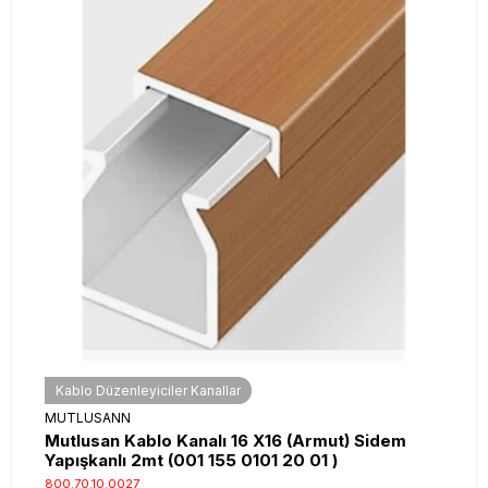
Kablo Düzenleyiciler Kanallar
MUTLUSANN
Mutlusan Kablo Kanalı 16 X16 (Armut) Sidem
Yapışkanlı 2mt (001 155 0101 20 01 )
800.70.10.0027