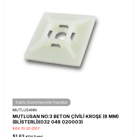
Kablo Düzenleyiciler Kanallar
MUTLUSANN
MUTLUSAN NO:3 BETON ÇİVİLİ KROŞE (8 MM)
(BLİSTERLİ)(032 048 020003)
800.70.20.0107
$1.63
KDV Dahil