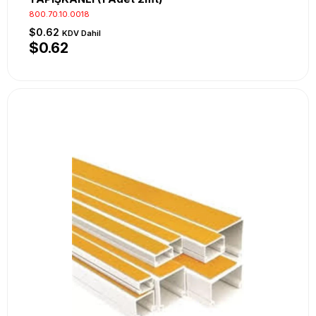
800.70.10.0018
$0.62
KDV Dahil
$0.62