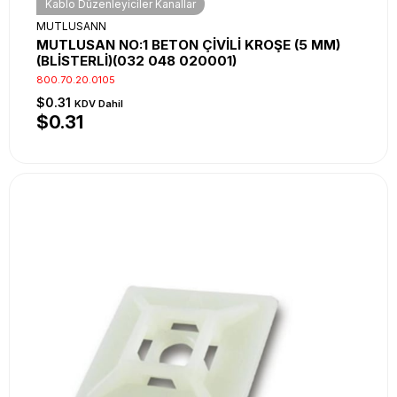
Kablo Düzenleyiciler Kanallar
MUTLUSANN
MUTLUSAN NO:1 BETON ÇİVİLİ KROŞE (5 MM)
(BLİSTERLİ)(032 048 020001)
800.70.20.0105
$0.31
KDV Dahil
$0.31