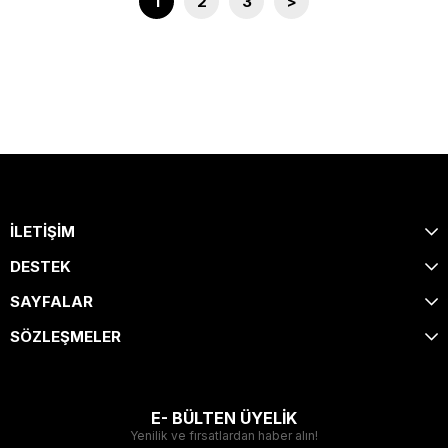
1
2
3
>
İLETİŞİM
DESTEK
SAYFALAR
SÖZLEŞMELER
E- BÜLTEN ÜYELİK
Yenilik ve fırsatlardan haber alın!