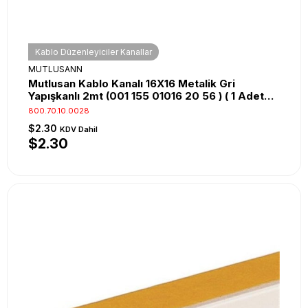
Kablo Düzenleyiciler Kanallar
MUTLUSANN
Mutlusan Kablo Kanalı 16X16 Metalik Gri
Yapışkanlı 2mt (001 155 01016 20 56 ) ( 1 Adet
2mt )
800.70.10.0028
$2.30
KDV Dahil
$2.30