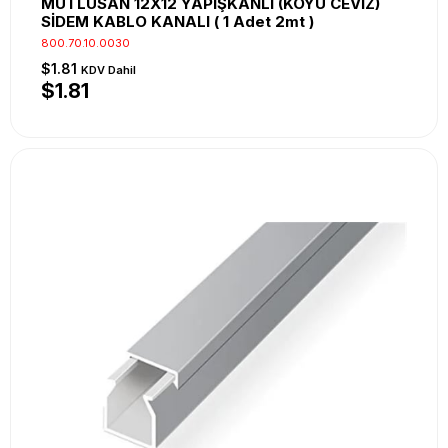
MUTLUSAN 12X12 YAPIŞKANLI (KOYU CEVİZ)
SİDEM KABLO KANALI ( 1 Adet 2mt )
800.70.10.0030
$1.81
KDV Dahil
$1.81