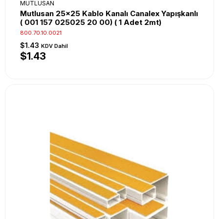
MUTLUSAN
Mutlusan 25x25 Kablo Kanalı Canalex Yapışkanlı
( 001 157 025025 20 00) ( 1 Adet 2mt)
800.70.10.0021
$1.43
KDV Dahil
$1.43