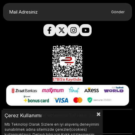
Gönder
Çerez Kullanımı
© 2026 MbTeknoloji Tüm Hakları Saklıdır.
Mb Teknoloji Olarak Sizlere en iyi alışveriş deneyimini
Web Tasarım UI/UX >>
GraFiVe
<<
sunabilmek adına sitemizde çerezler(cookies)
kullanmaktayız. Detaylı bilgi için Kvkk sözleşmesini