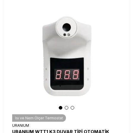
Isı ve Nem Ölçer Termostat
URANIUM
URANIUM WTT1 K3 DUVAR TİPİ OTOMATİK