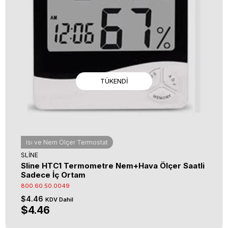
TÜKENDI
Isı ve Nem Ölçer Termostat
SLİNE
Sline HTC1 Termometre Nem+Hava Ölçer Saatli
Sadece İç Ortam
800.60.50.0049
$4.46
KDV Dahil
$4.46