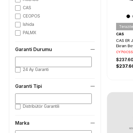
CAS
CEOPOS
Ishida
Terazile
PALMX
CAS
CAS ER 
Ekran Bo
Garanti Durumu
Hesaplam
CY710CS
$237.6
$237.6
24 Ay Garanti
Garanti Tipi
Distribütör Garantili
Marka