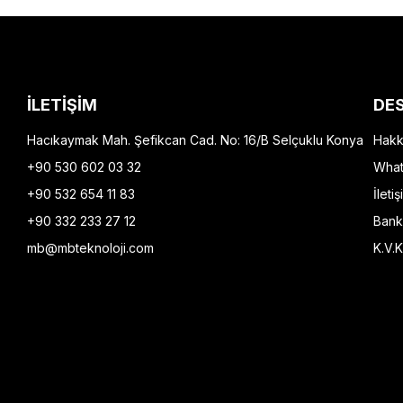
İLETİŞİM
DE
Hacıkaymak Mah. Şefikcan Cad. No: 16/B Selçuklu Konya
Hakk
+90 530 602 03 32
What
+90 532 654 11 83
İletiş
+90 332 233 27 12
Bank
mb@mbteknoloji.com
K.V.K