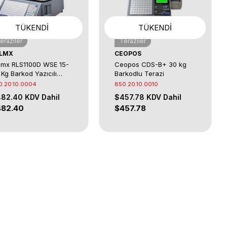
TÜKENDI
TÜKENDI
eraziler
Teraziler
LMX
CEOPOS
lmx RLS1100D WSE 15-
Ceopos CDS-B+ 30 kg
 Kg Barkod Yazıcılı
Barkodlu Terazi
razi
0.20.10.0004
850.20.10.0010
482.40
KDV Dahil
$457.78
KDV Dahil
482.40
$457.78