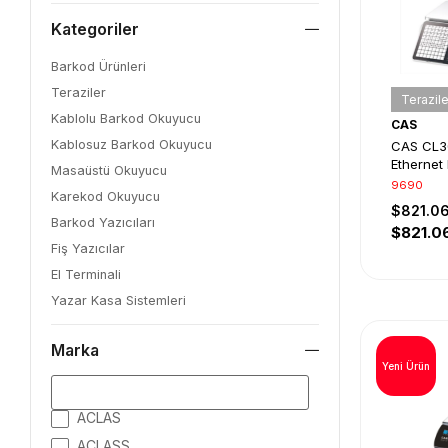
Kategoriler
Barkod Ürünleri
Teraziler
Terazile
Kablolu Barkod Okuyucu
CAS
Kablosuz Barkod Okuyucu
CAS CL3
Ethernet
Masaüstü Okuyucu
Yazıcılı 
9690
Karekod Okuyucu
$821.0
Barkod Yazıcıları
$821.0
Fiş Yazıcılar
El Terminali
Yazar Kasa Sistemleri
Marka
Yeni Ürün
ACLAS
ACLASS