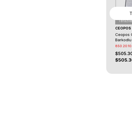
Terazile
CEOPOS
Ceopos 
Barkodlu
850.20.10
$505.3
$505.3