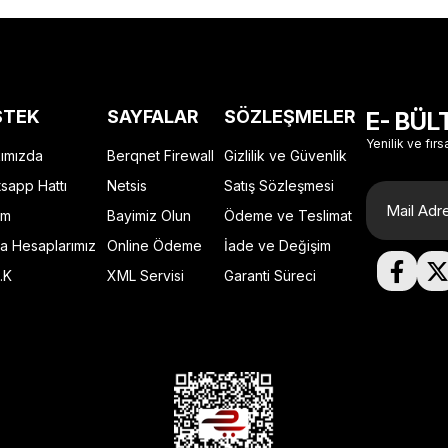
STEK
SAYFALAR
SÖZLEŞMELER
E- BÜL
Yenilik ve fırs
ımızda
Berqnet Firewall
Gizlilik ve Güvenlik
sapp Hattı
Netsis
Satış Sözleşmesi
im
Bayimiz Olun
Ödeme ve Teslimat
a Hesaplarımız
Online Ödeme
İade ve Değişim
.K
XML Servisi
Garanti Süreci