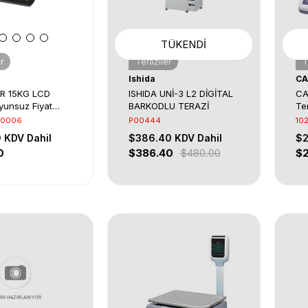
TÜKENDI
r
Teraziler
T
Ishida
CA
JR 15KG LCD
ISHIDA UNİ-3 L2 DİGİTAL
CA
yunsuz Fiyat
BARKODLU TERAZİ
Te
alı Terazi
Ke
S0006
P00444
10
0
KDV Dahil
$386.40
KDV Dahil
$
0
$386.40
$480.00
$