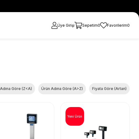
Üye Girişi
Sepetim
0
Favorilerim
0
 Adına Göre (Z<A)
Ürün Adına Göre (A>Z)
Fiyata Göre (Artan)
Yeni Ürün