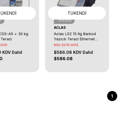
TÜKENDI
TÜKENDI
r
Teraziler
ACLAS
CDS-A5 + 30 kg
Aclas LS2 15 Kg Barkod
 Terazi
Yazıcılı Terazi Ethernet
+RS232
.0011
850.20.10.0012
0
KDV Dahil
$586.08
KDV Dahil
0
$586.08
1