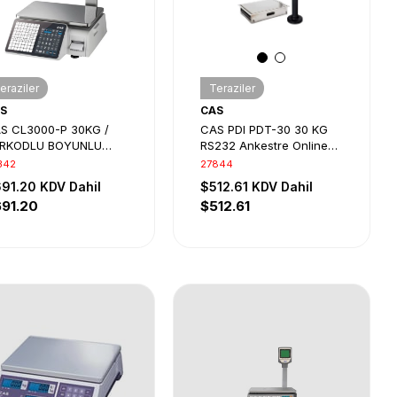
eraziler
Teraziler
S
CAS
S CL3000-P 30KG /
CAS PDI PDT-30 30 KG
RKODLU BOYUNLU
RS232 Ankestre Online
EKTRONİK TERAZİ
Terazi
342
27844
91.20
KDV Dahil
$512.61
KDV Dahil
91.20
$512.61