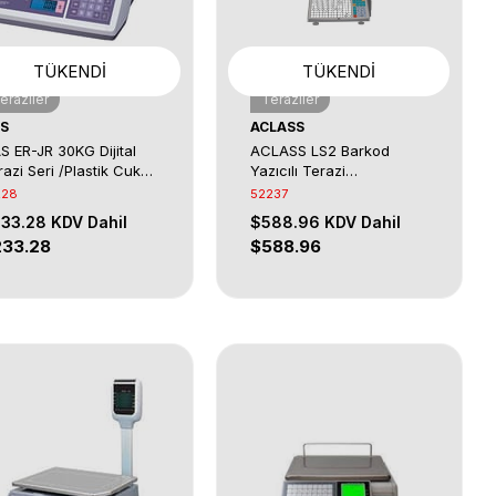
TÜKENDI
TÜKENDI
eraziler
Teraziler
S
ACLASS
S ER-JR 30KG Dijital
ACLASS LS2 Barkod
razi Seri /Plastik Cukur
Yazıcılı Terazi
fe
Ethernet,Seri 15kg
228
52237
233.28
KDV Dahil
$588.96
KDV Dahil
233.28
$588.96