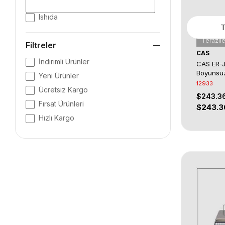
Ishıda
Terazile
Filtreler
CAS
İndirimli Ürünler
CAS ER-
Boyunsuz
Yeni Ürünler
Paslanma
12933
Ücretsiz Kargo
Kefe
$243.3
Fırsat Ürünleri
$243.3
Hızlı Kargo