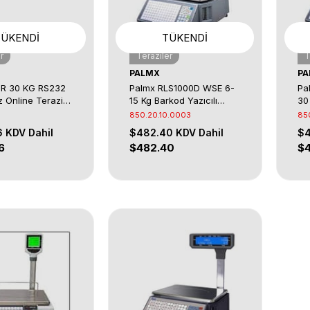
TÜKENDI
TÜKENDI
r
Teraziler
T
PALMX
PA
JR 30 KG RS232
Palmx RLS1000D WSE 6-
Pa
 Online Terazi +
15 Kg Barkod Yazıcılı
30
z Metal Çukur
Terazi
Te
850.20.10.0003
85
6
KDV Dahil
$482.40
KDV Dahil
$
6
$482.40
$