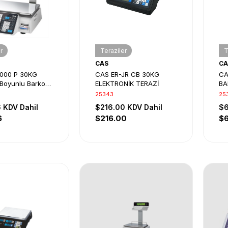
r
Teraziler
T
CAS
CA
000 P 30KG
CAS ER-JR CB 30KG
CA
 Boyunlu Barkod
ELEKTRONİK TERAZİ
BA
Terazi
EL
25343
25
6
KDV Dahil
$216.00
KDV Dahil
$6
6
$216.00
$6