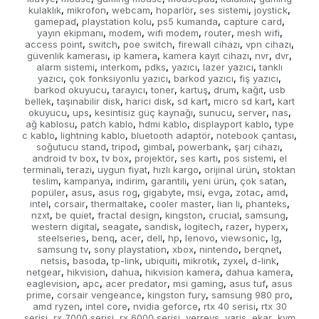
kulaklık
mikrofon
webcam
hoparlör
ses sistemi
joystick
,
,
,
,
,
,
gamepad
playstation kolu
ps5 kumanda
capture card
,
,
,
,
yayın ekipmanı
modem
wifi modem
router
mesh wifi
,
,
,
,
,
access point
switch
poe switch
firewall cihazı
vpn cihazı
,
,
,
,
,
güvenlik kamerası
ip kamera
kamera kayıt cihazı
nvr
dvr
,
,
,
,
,
alarm sistemi
interkom
pdks
yazıcı
lazer yazıcı
tanklı
,
,
,
,
,
yazıcı
çok fonksiyonlu yazıcı
barkod yazıcı
fiş yazıcı
,
,
,
,
barkod okuyucu
tarayıcı
toner
kartuş
drum
kağıt
usb
,
,
,
,
,
,
bellek
taşınabilir disk
harici disk
sd kart
micro sd kart
kart
,
,
,
,
,
okuyucu
ups
kesintisiz güç kaynağı
sunucu
server
nas
,
,
,
,
,
,
ağ kablosu
patch kablo
hdmi kablo
displayport kablo
type
,
,
,
,
c kablo
lightning kablo
bluetooth adaptör
notebook çantası
,
,
,
,
soğutucu stand
tripod
gimbal
powerbank
şarj cihazı
,
,
,
,
,
android tv box
tv box
projektör
ses kartı
pos sistemi
el
,
,
,
,
,
terminali
terazi
uygun fiyat
hızlı kargo
orijinal ürün
stoktan
,
,
,
,
,
teslim
kampanya
indirim
garantili
yeni ürün
çok satan
,
,
,
,
,
,
popüler
asus
asus rog
gigabyte
msi
evga
zotac
amd
,
,
,
,
,
,
,
,
intel
corsair
thermaltake
cooler master
lian li
phanteks
,
,
,
,
,
,
nzxt
be quiet
fractal design
kingston
crucial
samsung
,
,
,
,
,
,
western digital
seagate
sandisk
logitech
razer
hyperx
,
,
,
,
,
,
steelseries
benq
acer
dell
hp
lenovo
viewsonic
lg
,
,
,
,
,
,
,
,
samsung tv
sony playstation
xbox
nintendo
berqnet
,
,
,
,
,
netsis
basoda
tp-link
ubiquiti
mikrotik
zyxel
d-link
,
,
,
,
,
,
,
netgear
hikvision
dahua
hikvision kamera
dahua kamera
,
,
,
,
,
eaglevision
apc
acer predator
msi gaming
asus tuf
asus
,
,
,
,
,
prime
corsair vengeance
kingston fury
samsung 980 pro
,
,
,
,
amd ryzen
intel core
nvidia geforce
rtx 40 serisi
rtx 30
,
,
,
,
serisi
rx 7000 serisi
rx 6000 serisi
verreys
varis
ekar
kvm
,
,
,
,
,
,