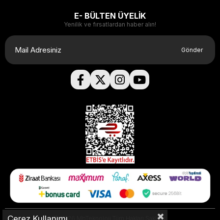
E- BÜLTEN ÜYELİK
Yenilik ve fırsatlardan haber alın!
Gönder
Çerez Kullanımı
© 2026 MbTeknoloji Tüm Hakları Saklıdır.