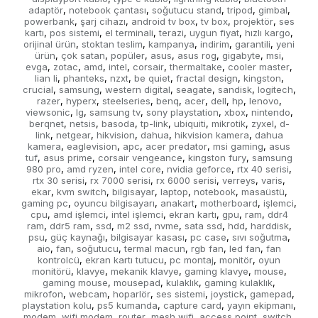
adaptör
notebook çantası
soğutucu stand
tripod
gimbal
,
,
,
,
,
powerbank
şarj cihazı
android tv box
tv box
projektör
ses
,
,
,
,
,
kartı
pos sistemi
el terminali
terazi
uygun fiyat
hızlı kargo
,
,
,
,
,
,
orijinal ürün
stoktan teslim
kampanya
indirim
garantili
yeni
,
,
,
,
,
ürün
çok satan
popüler
asus
asus rog
gigabyte
msi
,
,
,
,
,
,
,
evga
zotac
amd
intel
corsair
thermaltake
cooler master
,
,
,
,
,
,
,
lian li
phanteks
nzxt
be quiet
fractal design
kingston
,
,
,
,
,
,
crucial
samsung
western digital
seagate
sandisk
logitech
,
,
,
,
,
,
razer
hyperx
steelseries
benq
acer
dell
hp
lenovo
,
,
,
,
,
,
,
,
viewsonic
lg
samsung tv
sony playstation
xbox
nintendo
,
,
,
,
,
,
berqnet
netsis
basoda
tp-link
ubiquiti
mikrotik
zyxel
d-
,
,
,
,
,
,
,
link
netgear
hikvision
dahua
hikvision kamera
dahua
,
,
,
,
,
kamera
eaglevision
apc
acer predator
msi gaming
asus
,
,
,
,
,
tuf
asus prime
corsair vengeance
kingston fury
samsung
,
,
,
,
980 pro
amd ryzen
intel core
nvidia geforce
rtx 40 serisi
,
,
,
,
,
rtx 30 serisi
rx 7000 serisi
rx 6000 serisi
verreys
varis
,
,
,
,
,
ekar
kvm switch
bilgisayar
laptop
notebook
masaüstü
,
,
,
,
,
,
gaming pc
oyuncu bilgisayarı
anakart
motherboard
işlemci
,
,
,
,
,
cpu
amd işlemci
intel işlemci
ekran kartı
gpu
ram
ddr4
,
,
,
,
,
,
ram
ddr5 ram
ssd
m2 ssd
nvme
sata ssd
hdd
harddisk
,
,
,
,
,
,
,
,
psu
güç kaynağı
bilgisayar kasası
pc case
sıvı soğutma
,
,
,
,
,
aio
fan
soğutucu
termal macun
rgb fan
led fan
fan
,
,
,
,
,
,
kontrolcü
ekran kartı tutucu
pc montaj
monitör
oyun
,
,
,
,
monitörü
klavye
mekanik klavye
gaming klavye
mouse
,
,
,
,
,
gaming mouse
mousepad
kulaklık
gaming kulaklık
,
,
,
,
mikrofon
webcam
hoparlör
ses sistemi
joystick
gamepad
,
,
,
,
,
,
playstation kolu
ps5 kumanda
capture card
yayın ekipmanı
,
,
,
,
modem
wifi modem
router
mesh wifi
access point
switch
,
,
,
,
,
,