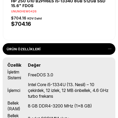
HP 250 G10 B2PH6ES i5-1334U 8GB 512GB SSD
15.6" FDOS
UNUN0HEW0426
$704.16
KDV Dahil
$704.16
ÜRÜN ÖZELLIKLERI
Özellik
Değer
İşletim
FreeDOS 3.0
Sistemi
Intel Core i5-1334U (13. Nesil) – 10
İşlemci
çekirdek, 12 izlek, 12 MB önbellek, 4.6 GHz
turbo frekans
Bellek
8 GB DDR4-3200 MHz (1x8 GB)
(RAM)
Bellek