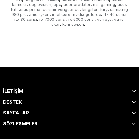
kamera
eaglevision
apc
acer predator
msi gaming
asus
,
,
,
,
,
tuf
asus prime
corsair vengeance
kingston fury
samsung
,
,
,
,
980 pro
amd ryzen
intel core
nvidia geforce
rtx 40 serisi
,
,
,
,
,
rtx 30 serisi
rx 7000 serisi
rx 6000 serisi
verreys
varis
,
,
,
,
,
ekar
kvm switch
,
,
,
İLETİŞİM
DESTEK
SAYFALAR
SÖZLEŞMELER