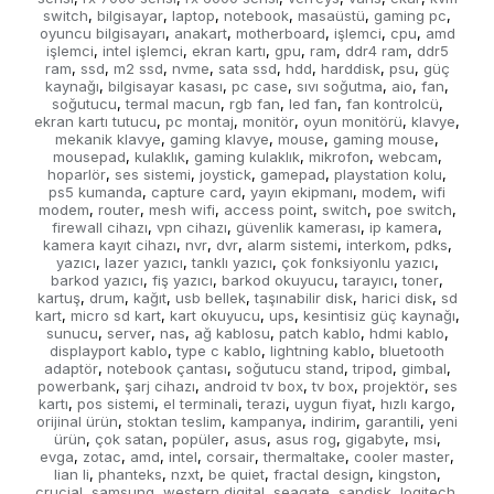
switch
bilgisayar
laptop
notebook
masaüstü
gaming pc
,
,
,
,
,
,
oyuncu bilgisayarı
anakart
motherboard
işlemci
cpu
amd
,
,
,
,
,
işlemci
intel işlemci
ekran kartı
gpu
ram
ddr4 ram
ddr5
,
,
,
,
,
,
ram
ssd
m2 ssd
nvme
sata ssd
hdd
harddisk
psu
güç
,
,
,
,
,
,
,
,
kaynağı
bilgisayar kasası
pc case
sıvı soğutma
aio
fan
,
,
,
,
,
,
soğutucu
termal macun
rgb fan
led fan
fan kontrolcü
,
,
,
,
,
ekran kartı tutucu
pc montaj
monitör
oyun monitörü
klavye
,
,
,
,
,
mekanik klavye
gaming klavye
mouse
gaming mouse
,
,
,
,
mousepad
kulaklık
gaming kulaklık
mikrofon
webcam
,
,
,
,
,
hoparlör
ses sistemi
joystick
gamepad
playstation kolu
,
,
,
,
,
ps5 kumanda
capture card
yayın ekipmanı
modem
wifi
,
,
,
,
modem
router
mesh wifi
access point
switch
poe switch
,
,
,
,
,
,
firewall cihazı
vpn cihazı
güvenlik kamerası
ip kamera
,
,
,
,
kamera kayıt cihazı
nvr
dvr
alarm sistemi
interkom
pdks
,
,
,
,
,
,
yazıcı
lazer yazıcı
tanklı yazıcı
çok fonksiyonlu yazıcı
,
,
,
,
barkod yazıcı
fiş yazıcı
barkod okuyucu
tarayıcı
toner
,
,
,
,
,
kartuş
drum
kağıt
usb bellek
taşınabilir disk
harici disk
sd
,
,
,
,
,
,
kart
micro sd kart
kart okuyucu
ups
kesintisiz güç kaynağı
,
,
,
,
,
sunucu
server
nas
ağ kablosu
patch kablo
hdmi kablo
,
,
,
,
,
,
displayport kablo
type c kablo
lightning kablo
bluetooth
,
,
,
adaptör
notebook çantası
soğutucu stand
tripod
gimbal
,
,
,
,
,
powerbank
şarj cihazı
android tv box
tv box
projektör
ses
,
,
,
,
,
kartı
pos sistemi
el terminali
terazi
uygun fiyat
hızlı kargo
,
,
,
,
,
,
orijinal ürün
stoktan teslim
kampanya
indirim
garantili
yeni
,
,
,
,
,
ürün
çok satan
popüler
asus
asus rog
gigabyte
msi
,
,
,
,
,
,
,
evga
zotac
amd
intel
corsair
thermaltake
cooler master
,
,
,
,
,
,
,
lian li
phanteks
nzxt
be quiet
fractal design
kingston
,
,
,
,
,
,
crucial
samsung
western digital
seagate
sandisk
logitech
,
,
,
,
,
,