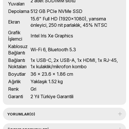
2 adet SODIMM slotu
Yuvaları
Depolama
512 GB PCIe NVMe SSD
15.6" Full HD (1920x1080), yansıma
Ekran
önleyici, 250 nit parlaklık, 45% NTSC
Grafik
Intel Iris Xe Graphics
İşlemci
Kablosuz
Wi-Fi 6, Bluetooth 5.3
Bağlantı
Bağlantı
1x USB-C, 2x USB-A, 1x HDMI, 1x RJ-45,
Noktaları
1x kulaklık/mikrofon kombo
Boyutlar
36 x 23.6 x 1.86 cm
Ağırlık
Yaklaşık 1.52 kg
Renk
Gri
Garanti
2 Yıl Türkiye Garantili
YORUMLAR
(0)