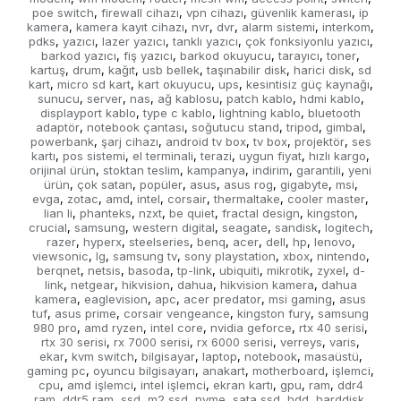
poe switch
firewall cihazı
vpn cihazı
güvenlik kamerası
ip
,
,
,
,
kamera
kamera kayıt cihazı
nvr
dvr
alarm sistemi
interkom
,
,
,
,
,
,
pdks
yazıcı
lazer yazıcı
tanklı yazıcı
çok fonksiyonlu yazıcı
,
,
,
,
,
barkod yazıcı
fiş yazıcı
barkod okuyucu
tarayıcı
toner
,
,
,
,
,
kartuş
drum
kağıt
usb bellek
taşınabilir disk
harici disk
sd
,
,
,
,
,
,
kart
micro sd kart
kart okuyucu
ups
kesintisiz güç kaynağı
,
,
,
,
,
sunucu
server
nas
ağ kablosu
patch kablo
hdmi kablo
,
,
,
,
,
,
displayport kablo
type c kablo
lightning kablo
bluetooth
,
,
,
adaptör
notebook çantası
soğutucu stand
tripod
gimbal
,
,
,
,
,
powerbank
şarj cihazı
android tv box
tv box
projektör
ses
,
,
,
,
,
kartı
pos sistemi
el terminali
terazi
uygun fiyat
hızlı kargo
,
,
,
,
,
,
orijinal ürün
stoktan teslim
kampanya
indirim
garantili
yeni
,
,
,
,
,
ürün
çok satan
popüler
asus
asus rog
gigabyte
msi
,
,
,
,
,
,
,
evga
zotac
amd
intel
corsair
thermaltake
cooler master
,
,
,
,
,
,
,
lian li
phanteks
nzxt
be quiet
fractal design
kingston
,
,
,
,
,
,
crucial
samsung
western digital
seagate
sandisk
logitech
,
,
,
,
,
,
razer
hyperx
steelseries
benq
acer
dell
hp
lenovo
,
,
,
,
,
,
,
,
viewsonic
lg
samsung tv
sony playstation
xbox
nintendo
,
,
,
,
,
,
berqnet
netsis
basoda
tp-link
ubiquiti
mikrotik
zyxel
d-
,
,
,
,
,
,
,
link
netgear
hikvision
dahua
hikvision kamera
dahua
,
,
,
,
,
kamera
eaglevision
apc
acer predator
msi gaming
asus
,
,
,
,
,
tuf
asus prime
corsair vengeance
kingston fury
samsung
,
,
,
,
980 pro
amd ryzen
intel core
nvidia geforce
rtx 40 serisi
,
,
,
,
,
rtx 30 serisi
rx 7000 serisi
rx 6000 serisi
verreys
varis
,
,
,
,
,
ekar
kvm switch
bilgisayar
laptop
notebook
masaüstü
,
,
,
,
,
,
gaming pc
oyuncu bilgisayarı
anakart
motherboard
işlemci
,
,
,
,
,
cpu
amd işlemci
intel işlemci
ekran kartı
gpu
ram
ddr4
,
,
,
,
,
,
ram
ddr5 ram
ssd
m2 ssd
nvme
sata ssd
hdd
harddisk
,
,
,
,
,
,
,
,