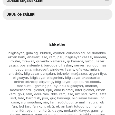
ÖDEME SEÇENEKLERI
ÜRÜN ÖNERILERI
Etiketler
bilgisayar
gaming ürünleri
oyuncu ekipmanları
pc donanım
,
,
,
,
ekran kartı
anakart
ssd
ram
psu
bilgisayar kasası
modem
,
,
,
,
,
,
,
router
firewall
güvenlik kamerası
ip kamera
yazıcı
lazer
,
,
,
,
,
yazıcı
pos sistemleri
barcode cihazları
server
sunucu
nas
,
,
,
,
,
depolama
microsoft windows lisans
ofis yazılımları
,
,
,
antivirüs
bilgisayar parçaları
teknoloji mağazası
uygun fiyat
,
,
,
bilgisayar
bilgisayar bileşenleri
bilgisayar aksesuarları
,
,
,
online teknoloji alışverişi
bilgisayar
laptop
notebook
,
,
,
,
masaüstü
gaming pc
oyuncu bilgisayarı
anakart
,
,
,
,
motherboard
işlemci
cpu
amd işlemci
intel işlemci
ekran
,
,
,
,
,
kartı
gpu
ram
ddr4 ram
ddr5 ram
ssd
m2 ssd
nvme
sata
,
,
,
,
,
,
,
,
ssd
hdd
harddisk
psu
güç kaynağı
bilgisayar kasası
pc
,
,
,
,
,
,
case
sıvı soğutma
aio
fan
soğutucu
termal macun
rgb
,
,
,
,
,
,
fan
led fan
fan kontrolcü
ekran kartı tutucu
pc montaj
,
,
,
,
,
monitör
oyun monitörü
klavye
mekanik klavye
gaming
,
,
,
,
klavye
mouse
gaming mouse
mousepad
kulaklık
gaming
,
,
,
,
,