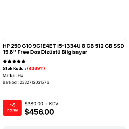
HP 250 G10 9G1E4ET i5-1334U 8 GB 512 GB SSD
15.6'' Free Dos Dizüstü Bilgisayar
Stok Kodu
(B06911)
Marka
:
Hp
Barkod
:
2332712031576
$380.00
5
%
$456.00
İndirim