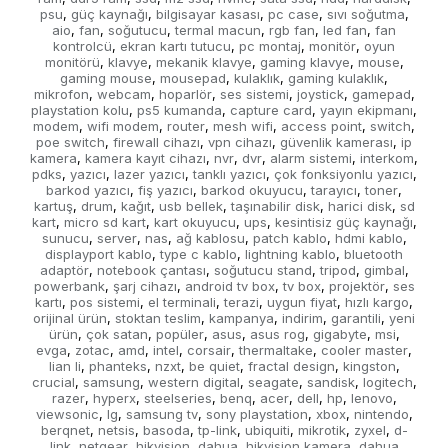
psu
güç kaynağı
bilgisayar kasası
pc case
sıvı soğutma
,
,
,
,
,
aio
fan
soğutucu
termal macun
rgb fan
led fan
fan
,
,
,
,
,
,
kontrolcü
ekran kartı tutucu
pc montaj
monitör
oyun
,
,
,
,
monitörü
klavye
mekanik klavye
gaming klavye
mouse
,
,
,
,
,
gaming mouse
mousepad
kulaklık
gaming kulaklık
,
,
,
,
mikrofon
webcam
hoparlör
ses sistemi
joystick
gamepad
,
,
,
,
,
,
playstation kolu
ps5 kumanda
capture card
yayın ekipmanı
,
,
,
,
modem
wifi modem
router
mesh wifi
access point
switch
,
,
,
,
,
,
poe switch
firewall cihazı
vpn cihazı
güvenlik kamerası
ip
,
,
,
,
kamera
kamera kayıt cihazı
nvr
dvr
alarm sistemi
interkom
,
,
,
,
,
,
pdks
yazıcı
lazer yazıcı
tanklı yazıcı
çok fonksiyonlu yazıcı
,
,
,
,
,
barkod yazıcı
fiş yazıcı
barkod okuyucu
tarayıcı
toner
,
,
,
,
,
kartuş
drum
kağıt
usb bellek
taşınabilir disk
harici disk
sd
,
,
,
,
,
,
kart
micro sd kart
kart okuyucu
ups
kesintisiz güç kaynağı
,
,
,
,
,
sunucu
server
nas
ağ kablosu
patch kablo
hdmi kablo
,
,
,
,
,
,
displayport kablo
type c kablo
lightning kablo
bluetooth
,
,
,
adaptör
notebook çantası
soğutucu stand
tripod
gimbal
,
,
,
,
,
powerbank
şarj cihazı
android tv box
tv box
projektör
ses
,
,
,
,
,
kartı
pos sistemi
el terminali
terazi
uygun fiyat
hızlı kargo
,
,
,
,
,
,
orijinal ürün
stoktan teslim
kampanya
indirim
garantili
yeni
,
,
,
,
,
ürün
çok satan
popüler
asus
asus rog
gigabyte
msi
,
,
,
,
,
,
,
evga
zotac
amd
intel
corsair
thermaltake
cooler master
,
,
,
,
,
,
,
lian li
phanteks
nzxt
be quiet
fractal design
kingston
,
,
,
,
,
,
crucial
samsung
western digital
seagate
sandisk
logitech
,
,
,
,
,
,
razer
hyperx
steelseries
benq
acer
dell
hp
lenovo
,
,
,
,
,
,
,
,
viewsonic
lg
samsung tv
sony playstation
xbox
nintendo
,
,
,
,
,
,
berqnet
netsis
basoda
tp-link
ubiquiti
mikrotik
zyxel
d-
,
,
,
,
,
,
,
link
netgear
hikvision
dahua
hikvision kamera
dahua
,
,
,
,
,