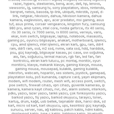
razer
hyperx
steelseries
benq
acer
dell
hp
lenovo
,
,
,
,
,
,
,
,
viewsonic
lg
samsung tv
sony playstation
xbox
nintendo
,
,
,
,
,
,
berqnet
netsis
basoda
tp-link
ubiquiti
mikrotik
zyxel
d-
,
,
,
,
,
,
,
link
netgear
hikvision
dahua
hikvision kamera
dahua
,
,
,
,
,
kamera
eaglevision
apc
acer predator
msi gaming
asus
,
,
,
,
,
tuf
asus prime
corsair vengeance
kingston fury
samsung
,
,
,
,
980 pro
amd ryzen
intel core
nvidia geforce
rtx 40 serisi
,
,
,
,
,
rtx 30 serisi
rx 7000 serisi
rx 6000 serisi
verreys
varis
,
,
,
,
,
ekar
kvm switch
bilgisayar
laptop
notebook
masaüstü
,
,
,
,
,
,
gaming pc
oyuncu bilgisayarı
anakart
motherboard
işlemci
,
,
,
,
,
cpu
amd işlemci
intel işlemci
ekran kartı
gpu
ram
ddr4
,
,
,
,
,
,
ram
ddr5 ram
ssd
m2 ssd
nvme
sata ssd
hdd
harddisk
,
,
,
,
,
,
,
,
psu
güç kaynağı
bilgisayar kasası
pc case
sıvı soğutma
,
,
,
,
,
aio
fan
soğutucu
termal macun
rgb fan
led fan
fan
,
,
,
,
,
,
kontrolcü
ekran kartı tutucu
pc montaj
monitör
oyun
,
,
,
,
monitörü
klavye
mekanik klavye
gaming klavye
mouse
,
,
,
,
,
gaming mouse
mousepad
kulaklık
gaming kulaklık
,
,
,
,
mikrofon
webcam
hoparlör
ses sistemi
joystick
gamepad
,
,
,
,
,
,
playstation kolu
ps5 kumanda
capture card
yayın ekipmanı
,
,
,
,
modem
wifi modem
router
mesh wifi
access point
switch
,
,
,
,
,
,
poe switch
firewall cihazı
vpn cihazı
güvenlik kamerası
ip
,
,
,
,
kamera
kamera kayıt cihazı
nvr
dvr
alarm sistemi
interkom
,
,
,
,
,
,
pdks
yazıcı
lazer yazıcı
tanklı yazıcı
çok fonksiyonlu yazıcı
,
,
,
,
,
barkod yazıcı
fiş yazıcı
barkod okuyucu
tarayıcı
toner
,
,
,
,
,
kartuş
drum
kağıt
usb bellek
taşınabilir disk
harici disk
sd
,
,
,
,
,
,
kart
micro sd kart
kart okuyucu
ups
kesintisiz güç kaynağı
,
,
,
,
,
sunucu
server
nas
ağ kablosu
patch kablo
hdmi kablo
,
,
,
,
,
,
displayport kablo
type c kablo
lightning kablo
bluetooth
,
,
,