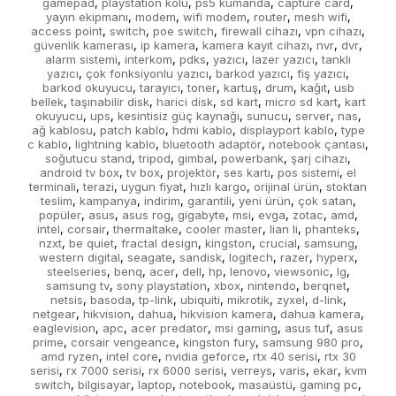
gamepad
playstation kolu
ps5 kumanda
capture card
,
,
,
,
yayın ekipmanı
modem
wifi modem
router
mesh wifi
,
,
,
,
,
access point
switch
poe switch
firewall cihazı
vpn cihazı
,
,
,
,
,
güvenlik kamerası
ip kamera
kamera kayıt cihazı
nvr
dvr
,
,
,
,
,
alarm sistemi
interkom
pdks
yazıcı
lazer yazıcı
tanklı
,
,
,
,
,
yazıcı
çok fonksiyonlu yazıcı
barkod yazıcı
fiş yazıcı
,
,
,
,
barkod okuyucu
tarayıcı
toner
kartuş
drum
kağıt
usb
,
,
,
,
,
,
bellek
taşınabilir disk
harici disk
sd kart
micro sd kart
kart
,
,
,
,
,
okuyucu
ups
kesintisiz güç kaynağı
sunucu
server
nas
,
,
,
,
,
,
ağ kablosu
patch kablo
hdmi kablo
displayport kablo
type
,
,
,
,
c kablo
lightning kablo
bluetooth adaptör
notebook çantası
,
,
,
,
soğutucu stand
tripod
gimbal
powerbank
şarj cihazı
,
,
,
,
,
android tv box
tv box
projektör
ses kartı
pos sistemi
el
,
,
,
,
,
terminali
terazi
uygun fiyat
hızlı kargo
orijinal ürün
stoktan
,
,
,
,
,
teslim
kampanya
indirim
garantili
yeni ürün
çok satan
,
,
,
,
,
,
popüler
asus
asus rog
gigabyte
msi
evga
zotac
amd
,
,
,
,
,
,
,
,
intel
corsair
thermaltake
cooler master
lian li
phanteks
,
,
,
,
,
,
nzxt
be quiet
fractal design
kingston
crucial
samsung
,
,
,
,
,
,
western digital
seagate
sandisk
logitech
razer
hyperx
,
,
,
,
,
,
steelseries
benq
acer
dell
hp
lenovo
viewsonic
lg
,
,
,
,
,
,
,
,
samsung tv
sony playstation
xbox
nintendo
berqnet
,
,
,
,
,
netsis
basoda
tp-link
ubiquiti
mikrotik
zyxel
d-link
,
,
,
,
,
,
,
netgear
hikvision
dahua
hikvision kamera
dahua kamera
,
,
,
,
,
eaglevision
apc
acer predator
msi gaming
asus tuf
asus
,
,
,
,
,
prime
corsair vengeance
kingston fury
samsung 980 pro
,
,
,
,
amd ryzen
intel core
nvidia geforce
rtx 40 serisi
rtx 30
,
,
,
,
serisi
rx 7000 serisi
rx 6000 serisi
verreys
varis
ekar
kvm
,
,
,
,
,
,
switch
bilgisayar
laptop
notebook
masaüstü
gaming pc
,
,
,
,
,
,