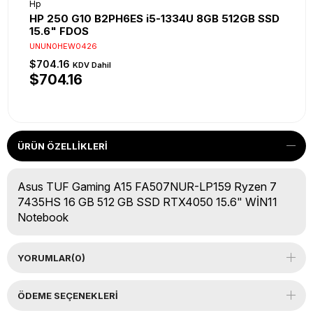
Hp
HP 250 G10 B2PH6ES i5-1334U 8GB 512GB SSD
15.6" FDOS
UNUN0HEW0426
$704.16
KDV Dahil
$704.16
ÜRÜN ÖZELLIKLERI
Asus TUF Gaming A15 FA507NUR-LP159 Ryzen 7
7435HS 16 GB 512 GB SSD RTX4050 15.6" WİN11
Notebook
YORUMLAR
(0)
ÖDEME SEÇENEKLERI