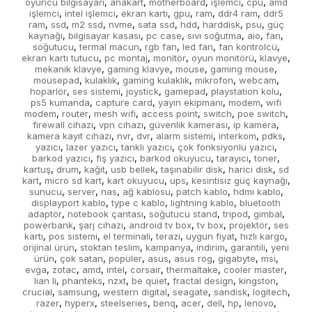
oyuncu bilgisayarı
anakart
motherboard
işlemci
cpu
amd
,
,
,
,
,
işlemci
intel işlemci
ekran kartı
gpu
ram
ddr4 ram
ddr5
,
,
,
,
,
,
ram
ssd
m2 ssd
nvme
sata ssd
hdd
harddisk
psu
güç
,
,
,
,
,
,
,
,
kaynağı
bilgisayar kasası
pc case
sıvı soğutma
aio
fan
,
,
,
,
,
,
soğutucu
termal macun
rgb fan
led fan
fan kontrolcü
,
,
,
,
,
ekran kartı tutucu
pc montaj
monitör
oyun monitörü
klavye
,
,
,
,
,
mekanik klavye
gaming klavye
mouse
gaming mouse
,
,
,
,
mousepad
kulaklık
gaming kulaklık
mikrofon
webcam
,
,
,
,
,
hoparlör
ses sistemi
joystick
gamepad
playstation kolu
,
,
,
,
,
ps5 kumanda
capture card
yayın ekipmanı
modem
wifi
,
,
,
,
modem
router
mesh wifi
access point
switch
poe switch
,
,
,
,
,
,
firewall cihazı
vpn cihazı
güvenlik kamerası
ip kamera
,
,
,
,
kamera kayıt cihazı
nvr
dvr
alarm sistemi
interkom
pdks
,
,
,
,
,
,
yazıcı
lazer yazıcı
tanklı yazıcı
çok fonksiyonlu yazıcı
,
,
,
,
barkod yazıcı
fiş yazıcı
barkod okuyucu
tarayıcı
toner
,
,
,
,
,
kartuş
drum
kağıt
usb bellek
taşınabilir disk
harici disk
sd
,
,
,
,
,
,
kart
micro sd kart
kart okuyucu
ups
kesintisiz güç kaynağı
,
,
,
,
,
sunucu
server
nas
ağ kablosu
patch kablo
hdmi kablo
,
,
,
,
,
,
displayport kablo
type c kablo
lightning kablo
bluetooth
,
,
,
adaptör
notebook çantası
soğutucu stand
tripod
gimbal
,
,
,
,
,
powerbank
şarj cihazı
android tv box
tv box
projektör
ses
,
,
,
,
,
kartı
pos sistemi
el terminali
terazi
uygun fiyat
hızlı kargo
,
,
,
,
,
,
orijinal ürün
stoktan teslim
kampanya
indirim
garantili
yeni
,
,
,
,
,
ürün
çok satan
popüler
asus
asus rog
gigabyte
msi
,
,
,
,
,
,
,
evga
zotac
amd
intel
corsair
thermaltake
cooler master
,
,
,
,
,
,
,
lian li
phanteks
nzxt
be quiet
fractal design
kingston
,
,
,
,
,
,
crucial
samsung
western digital
seagate
sandisk
logitech
,
,
,
,
,
,
razer
hyperx
steelseries
benq
acer
dell
hp
lenovo
,
,
,
,
,
,
,
,