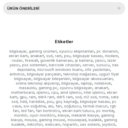
ÜRÜN ÖNERILERI
Etiketler
bilgisayar
gaming ürünleri
oyuncu ekipmanları
pc donanım
,
,
,
,
ekran kartı
anakart
ssd
ram
psu
bilgisayar kasası
modem
,
,
,
,
,
,
,
router
firewall
güvenlik kamerası
ip kamera
yazıcı
lazer
,
,
,
,
,
yazıcı
pos sistemleri
barcode cihazları
server
sunucu
nas
,
,
,
,
,
depolama
microsoft windows lisans
ofis yazılımları
,
,
,
antivirüs
bilgisayar parçaları
teknoloji mağazası
uygun fiyat
,
,
,
bilgisayar
bilgisayar bileşenleri
bilgisayar aksesuarları
,
,
,
online teknoloji alışverişi
bilgisayar
laptop
notebook
,
,
,
,
masaüstü
gaming pc
oyuncu bilgisayarı
anakart
,
,
,
,
motherboard
işlemci
cpu
amd işlemci
intel işlemci
ekran
,
,
,
,
,
kartı
gpu
ram
ddr4 ram
ddr5 ram
ssd
m2 ssd
nvme
sata
,
,
,
,
,
,
,
,
ssd
hdd
harddisk
psu
güç kaynağı
bilgisayar kasası
pc
,
,
,
,
,
,
case
sıvı soğutma
aio
fan
soğutucu
termal macun
rgb
,
,
,
,
,
,
fan
led fan
fan kontrolcü
ekran kartı tutucu
pc montaj
,
,
,
,
,
monitör
oyun monitörü
klavye
mekanik klavye
gaming
,
,
,
,
klavye
mouse
gaming mouse
mousepad
kulaklık
gaming
,
,
,
,
,
kulaklık
mikrofon
webcam
hoparlör
ses sistemi
joystick
,
,
,
,
,
,