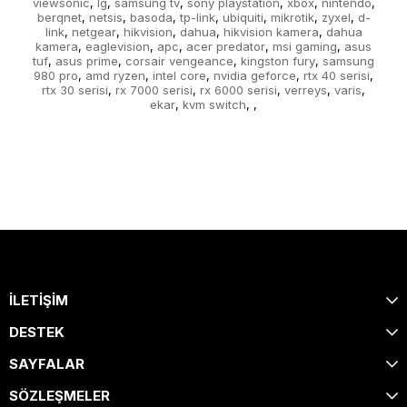
viewsonic
lg
samsung tv
sony playstation
xbox
nintendo
,
,
,
,
,
,
berqnet
netsis
basoda
tp-link
ubiquiti
mikrotik
zyxel
d-
,
,
,
,
,
,
,
link
netgear
hikvision
dahua
hikvision kamera
dahua
,
,
,
,
,
kamera
eaglevision
apc
acer predator
msi gaming
asus
,
,
,
,
,
tuf
asus prime
corsair vengeance
kingston fury
samsung
,
,
,
,
980 pro
amd ryzen
intel core
nvidia geforce
rtx 40 serisi
,
,
,
,
,
rtx 30 serisi
rx 7000 serisi
rx 6000 serisi
verreys
varis
,
,
,
,
,
ekar
kvm switch
,
,
,
İLETİŞİM
DESTEK
SAYFALAR
SÖZLEŞMELER