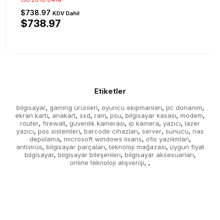
$738.97
KDV Dahil
$738.97
Etiketler
bilgisayar
gaming ürünleri
oyuncu ekipmanları
pc donanım
,
,
,
,
ekran kartı
anakart
ssd
ram
psu
bilgisayar kasası
modem
,
,
,
,
,
,
,
router
firewall
güvenlik kamerası
ip kamera
yazıcı
lazer
,
,
,
,
,
yazıcı
pos sistemleri
barcode cihazları
server
sunucu
nas
,
,
,
,
,
depolama
microsoft windows lisans
ofis yazılımları
,
,
,
antivirüs
bilgisayar parçaları
teknoloji mağazası
uygun fiyat
,
,
,
bilgisayar
bilgisayar bileşenleri
bilgisayar aksesuarları
,
,
,
online teknoloji alışverişi
,
,