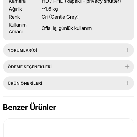
Kamera
HD / FHD (kapaklı – privacy shutter)
Ağırlık
~1.6 kg
Renk
Gri (Gentle Grey)
Kullanım
Ofis, iş, günlük kullanım
Amacı
YORUMLAR
(0)
ÖDEME SEÇENEKLERI
ÜRÜN ÖNERILERI
Benzer Ürünler