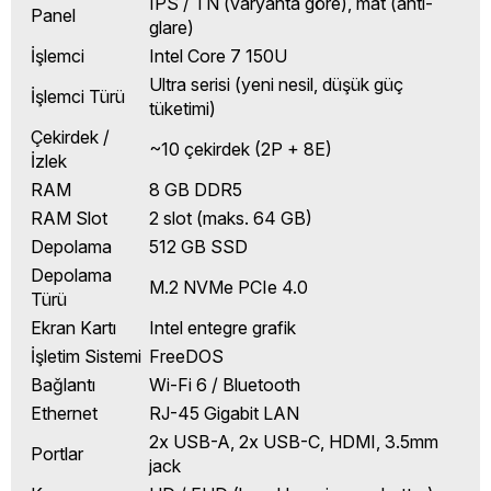
IPS / TN (varyanta göre), mat (anti-
Panel
glare)
İşlemci
Intel Core 7 150U
Ultra serisi (yeni nesil, düşük güç
İşlemci Türü
tüketimi)
Çekirdek /
~10 çekirdek (2P + 8E)
İzlek
RAM
8 GB DDR5
RAM Slot
2 slot (maks. 64 GB)
Depolama
512 GB SSD
Depolama
M.2 NVMe PCIe 4.0
Türü
Ekran Kartı
Intel entegre grafik
İşletim Sistemi
FreeDOS
Bağlantı
Wi-Fi 6 / Bluetooth
Ethernet
RJ-45 Gigabit LAN
2x USB-A, 2x USB-C, HDMI, 3.5mm
Portlar
jack