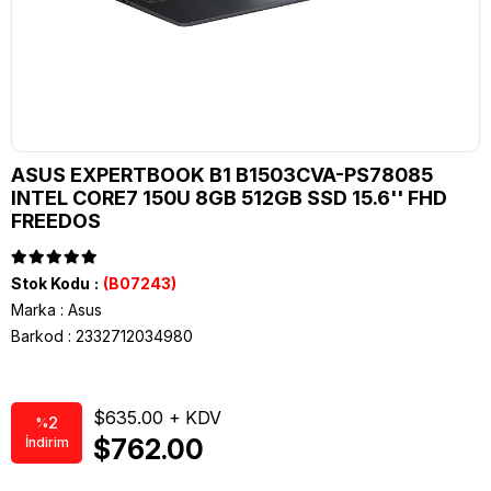
ASUS EXPERTBOOK B1 B1503CVA-PS78085
INTEL CORE7 150U 8GB 512GB SSD 15.6'' FHD
FREEDOS
Stok Kodu
(B07243)
Marka
:
Asus
Barkod
:
2332712034980
$635.00
2
%
$762.00
İndirim