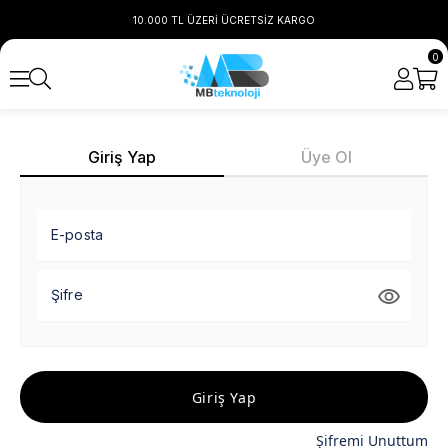
10.000 TL ÜZERİ ÜCRETSİZ KARGO
0
Giriş Yap
Üye Ol
E-posta
Şifre
Giriş Yap
Şifremi Unuttum