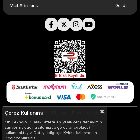
Gönder
Çerez Kullanımı
© 2026 MbTeknoloji Tüm Hakları Saklıdır.
Mb Teknoloji Olarak Sizlere en iyi alışveriş deneyimini
Web Tasarım UI/UX >>
GraFiVe
<<
sunabilmek adına sitemizde çerezler(cookies)
kullanmaktayız. Detaylı bilgi için Kvkk sözleşmesini
inceleyebilirsiniz.